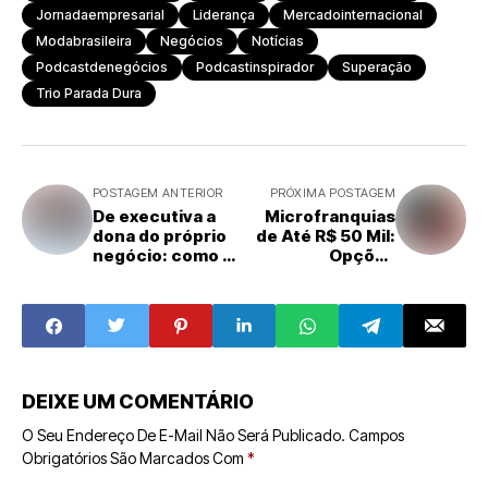
Jornadaempresarial
Liderança
Mercadointernacional
Modabrasileira
Negócios
Notícias
Podcastdenegócios
Podcastinspirador
Superação
Trio Parada Dura
POSTAGEM ANTERIOR
PRÓXIMA POSTAGEM
De executiva a
Microfranquias
dona do próprio
de Até R$ 50 Mil:
negócio: como a
Opções
maternidade
Acessíveis Para
impulsionou
Quem Quer
Luciana Galvão a
Empreender
faturar R$ 140 mil
por mês
DEIXE UM COMENTÁRIO
O Seu Endereço De E-Mail Não Será Publicado.
Campos
Obrigatórios São Marcados Com
*