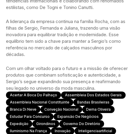
tendências internacionais e colaborando com renomados
estilistas, como De Togni e Tonino Canutti.
A liderança da empresa continua na família Rocha, com as
filhas de Sergio, Fernanda e Juliana, trazendo uma visão
inovadora para equilibrar tradição e modernidade. Esse
equilíbrio tem sido a chave para manter a Sergio’s como
referência no mercado de calçados masculinos por
décadas.
Com um olhar voltado para o futuro e a missão de oferecer
produtos que combinam sofisticação e autenticidade, a
Sergio’s segue expandindo sua presença e reafirmando
seu legado no universo da moda masculina.
Acertar A Boca Do Palhaço
Assembleia Dos Estados Gerais
Assembleia Nacional Constituinte
Bandas Brasileiras
Branca Di Neve
Conveção Nacional
Dema Oliveira
Estudar Para Concurso
Expansão De Negócios
Expedição
Girondinos
Governo Do Diretório
Iluminismo Na França
Inovação
Inteligenciaartificial