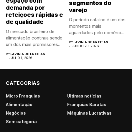
espaço com
segmentos do
demanda por
varejo
refeições rápidas e
O período natalino é um dos
de qualidade
momentos mais
O mercado brasileiro de
aguardados pelo comércio
alimentação continua sendo
brasileiro....
BY
LAVINIA DE FREITAS
um dos mais promissores
JUNHO 29, 2026
para...
BY
LAVINIA DE FREITAS
JULHO 1, 2026
CATEGORIAS
Micro Franquias
Últimas notícias
Alimentação
Franquias Baratas
Negócios
Máquinas Lucrativas
Sem categoria