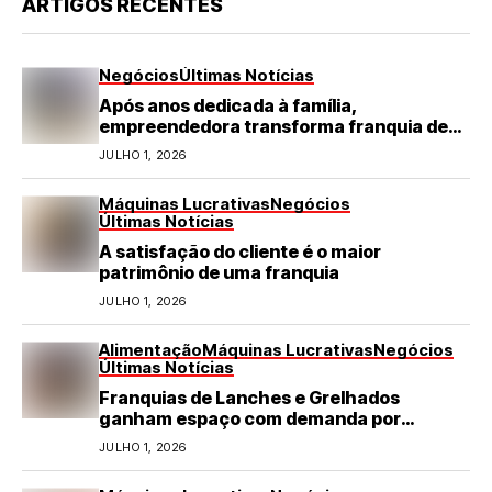
ARTIGOS RECENTES
Negócios
Últimas Notícias
Após anos dedicada à família,
empreendedora transforma franquia de
turismo em negócio de destaque no RN
JULHO 1, 2026
Máquinas Lucrativas
Negócios
Últimas Notícias
A satisfação do cliente é o maior
patrimônio de uma franquia
JULHO 1, 2026
Alimentação
Máquinas Lucrativas
Negócios
Últimas Notícias
Franquias de Lanches e Grelhados
ganham espaço com demanda por
refeições rápidas e de qualidade
JULHO 1, 2026