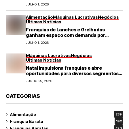
JULHO 1, 2026
Alimentação
Máquinas Lucrativas
Negócios
Últimas Notícias
Franquias de Lanches e Grelhados
ganham espaço com demanda por
refeições rápidas e de qualidade
JULHO 1, 2026
Máquinas Lucrativas
Negócios
Últimas Notícias
Natal impulsiona franquias e abre
oportunidades para diversos segmentos
do varejo
JUNHO 29, 2026
CATEGORIAS
Alimentação
239
Franquia Barata
192
Franquias Baratas
170