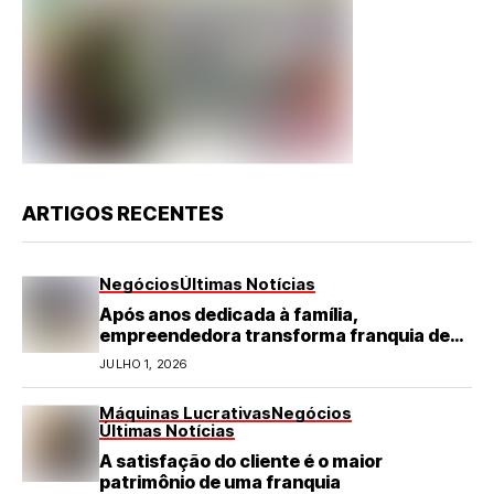
ARTIGOS RECENTES
Negócios
Últimas Notícias
Após anos dedicada à família,
empreendedora transforma franquia de
turismo em negócio de destaque no RN
JULHO 1, 2026
Máquinas Lucrativas
Negócios
Últimas Notícias
A satisfação do cliente é o maior
patrimônio de uma franquia