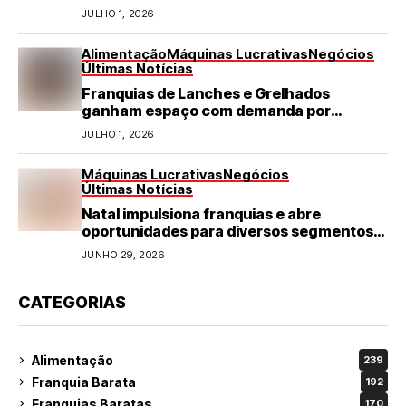
JULHO 1, 2026
Alimentação
Máquinas Lucrativas
Negócios
Últimas Notícias
Franquias de Lanches e Grelhados
ganham espaço com demanda por
refeições rápidas e de qualidade
JULHO 1, 2026
Máquinas Lucrativas
Negócios
Últimas Notícias
Natal impulsiona franquias e abre
oportunidades para diversos segmentos
do varejo
JUNHO 29, 2026
CATEGORIAS
Alimentação
239
Franquia Barata
192
Franquias Baratas
170