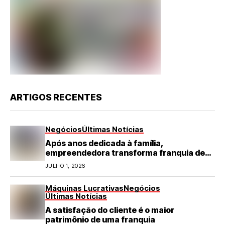
ARTIGOS RECENTES
Negócios
Últimas Notícias
Após anos dedicada à família,
empreendedora transforma franquia de
turismo em negócio de destaque no RN
JULHO 1, 2026
Máquinas Lucrativas
Negócios
Últimas Notícias
A satisfação do cliente é o maior
patrimônio de uma franquia