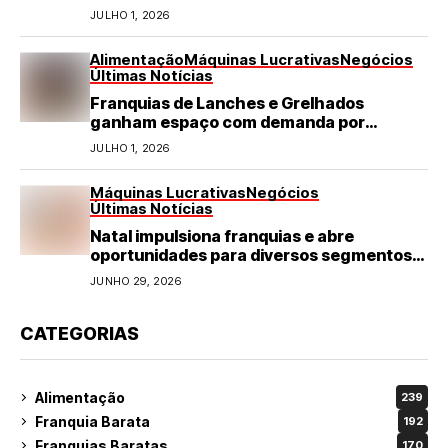
JULHO 1, 2026
Alimentação
Máquinas Lucrativas
Negócios
Últimas Notícias
Franquias de Lanches e Grelhados
ganham espaço com demanda por
refeições rápidas e de qualidade
JULHO 1, 2026
Máquinas Lucrativas
Negócios
Últimas Notícias
Natal impulsiona franquias e abre
oportunidades para diversos segmentos
do varejo
JUNHO 29, 2026
CATEGORIAS
Alimentação
239
Franquia Barata
192
Franquias Baratas
170