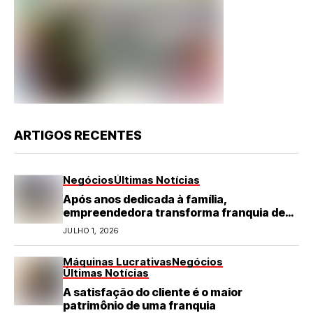
ARTIGOS RECENTES
Negócios
Últimas Notícias
Após anos dedicada à família,
empreendedora transforma franquia de
turismo em negócio de destaque no RN
JULHO 1, 2026
Máquinas Lucrativas
Negócios
Últimas Notícias
A satisfação do cliente é o maior
patrimônio de uma franquia