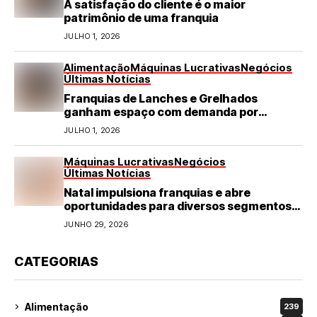
A satisfação do cliente é o maior
patrimônio de uma franquia
JULHO 1, 2026
Alimentação
Máquinas Lucrativas
Negócios
Últimas Notícias
Franquias de Lanches e Grelhados
ganham espaço com demanda por
refeições rápidas e de qualidade
JULHO 1, 2026
Máquinas Lucrativas
Negócios
Últimas Notícias
Natal impulsiona franquias e abre
oportunidades para diversos segmentos
do varejo
JUNHO 29, 2026
CATEGORIAS
Alimentação
239