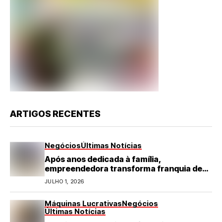
ARTIGOS RECENTES
Negócios
Últimas Notícias
Após anos dedicada à família,
empreendedora transforma franquia de
turismo em negócio de destaque no RN
JULHO 1, 2026
Máquinas Lucrativas
Negócios
Últimas Notícias