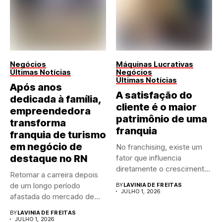
Negócios
Máquinas Lucrativas
Últimas Notícias
Negócios
Últimas Notícias
Após anos
A satisfação do
dedicada à família,
cliente é o maior
empreendedora
patrimônio de uma
transforma
franquia
franquia de turismo
em negócio de
No franchising, existe um
destaque no RN
fator que influencia
diretamente o crescimento
Retomar a carreira depois
de qualquer...
de um longo período
BY
LAVINIA DE FREITAS
JULHO 1, 2026
afastada do mercado de...
BY
LAVINIA DE FREITAS
JULHO 1, 2026