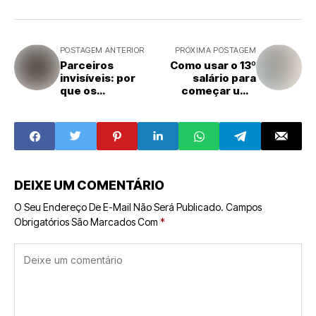
POSTAGEM ANTERIOR
PRÓXIMA POSTAGEM
Parceiros
Como usar o 13º
invisíveis: por
salário para
que os
começar uma
fornecedores
franquia em 2025
são
fundamentais no
crescimento das
franquias
DEIXE UM COMENTÁRIO
O Seu Endereço De E-Mail Não Será Publicado.
Campos
Obrigatórios São Marcados Com
*