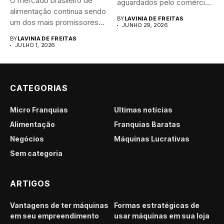
O mercado brasileiro de
aguardados pelo comércio
alimentação continua sendo
brasileiro....
BY
LAVINIA DE FREITAS
um dos mais promissores
JUNHO 29, 2026
para...
BY
LAVINIA DE FREITAS
JULHO 1, 2026
CATEGORIAS
Micro Franquias
Últimas notícias
Alimentação
Franquias Baratas
Negócios
Máquinas Lucrativas
Sem categoria
ARTIGOS
Vantagens de ter máquinas
Formas estratégicas de
em seu empreendimento
usar máquinas em sua loja