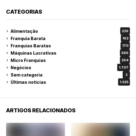
CATEGORIAS
Alimentação
239
Franquia Barata
192
Franquias Baratas
170
Máquinas Lucrativas
586
Micro Franquias
264
Negócios
1.707
Sem categoria
2
Últimas notícias
1.325
ARTIGOS RELACIONADOS