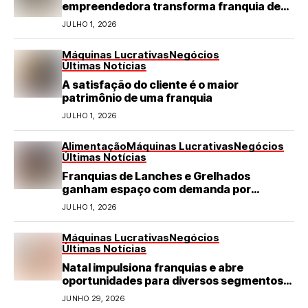
empreendedora transforma franquia de
turismo em negócio de destaque no RN
JULHO 1, 2026
Máquinas Lucrativas
Negócios
Últimas Notícias
A satisfação do cliente é o maior
patrimônio de uma franquia
JULHO 1, 2026
Alimentação
Máquinas Lucrativas
Negócios
Últimas Notícias
Franquias de Lanches e Grelhados
ganham espaço com demanda por
refeições rápidas e de qualidade
JULHO 1, 2026
Máquinas Lucrativas
Negócios
Últimas Notícias
Natal impulsiona franquias e abre
oportunidades para diversos segmentos
do varejo
JUNHO 29, 2026