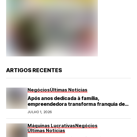
ARTIGOS RECENTES
Negócios
Últimas Notícias
Após anos dedicada à família,
empreendedora transforma franquia de
turismo em negócio de destaque no RN
JULHO 1, 2026
Máquinas Lucrativas
Negócios
Últimas Notícias