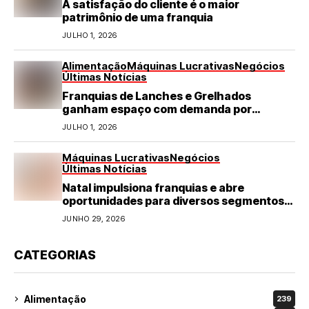
A satisfação do cliente é o maior
patrimônio de uma franquia
JULHO 1, 2026
Alimentação
Máquinas Lucrativas
Negócios
Últimas Notícias
Franquias de Lanches e Grelhados
ganham espaço com demanda por
refeições rápidas e de qualidade
JULHO 1, 2026
Máquinas Lucrativas
Negócios
Últimas Notícias
Natal impulsiona franquias e abre
oportunidades para diversos segmentos
do varejo
JUNHO 29, 2026
CATEGORIAS
Alimentação
239