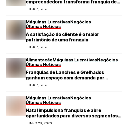
empreendedora transforma franquia de
turismo em negócio de destaque no RN
JULHO 1, 2026
Máquinas Lucrativas
Negócios
Últimas Notícias
A satisfação do cliente é o maior
patrimônio de uma franquia
JULHO 1, 2026
Alimentação
Máquinas Lucrativas
Negócios
Últimas Notícias
Franquias de Lanches e Grelhados
ganham espaço com demanda por
refeições rápidas e de qualidade
JULHO 1, 2026
Máquinas Lucrativas
Negócios
Últimas Notícias
Natal impulsiona franquias e abre
oportunidades para diversos segmentos
do varejo
JUNHO 29, 2026