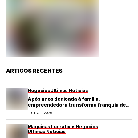
ARTIGOS RECENTES
Negócios
Últimas Notícias
Após anos dedicada à família,
empreendedora transforma franquia de
turismo em negócio de destaque no RN
JULHO 1, 2026
Máquinas Lucrativas
Negócios
Últimas Notícias