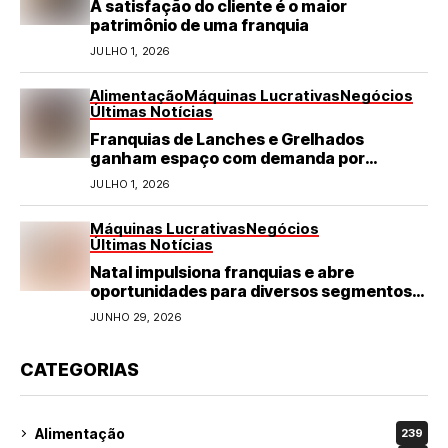
A satisfação do cliente é o maior
patrimônio de uma franquia
JULHO 1, 2026
Alimentação
Máquinas Lucrativas
Negócios
Últimas Notícias
Franquias de Lanches e Grelhados
ganham espaço com demanda por
refeições rápidas e de qualidade
JULHO 1, 2026
Máquinas Lucrativas
Negócios
Últimas Notícias
Natal impulsiona franquias e abre
oportunidades para diversos segmentos
do varejo
JUNHO 29, 2026
CATEGORIAS
Alimentação
239