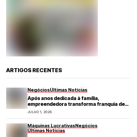
ARTIGOS RECENTES
Negócios
Últimas Notícias
Após anos dedicada à família,
empreendedora transforma franquia de
turismo em negócio de destaque no RN
JULHO 1, 2026
Máquinas Lucrativas
Negócios
Últimas Notícias