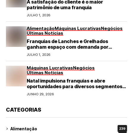
A satisfação do cliente é o maior
patrimônio de uma franquia
JULHO 1, 2026
Alimentação
Máquinas Lucrativas
Negócios
Últimas Notícias
Franquias de Lanches e Grelhados
ganham espaço com demanda por
refeições rápidas e de qualidade
JULHO 1, 2026
Máquinas Lucrativas
Negócios
Últimas Notícias
Natal impulsiona franquias e abre
oportunidades para diversos segmentos
do varejo
JUNHO 29, 2026
CATEGORIAS
Alimentação
239