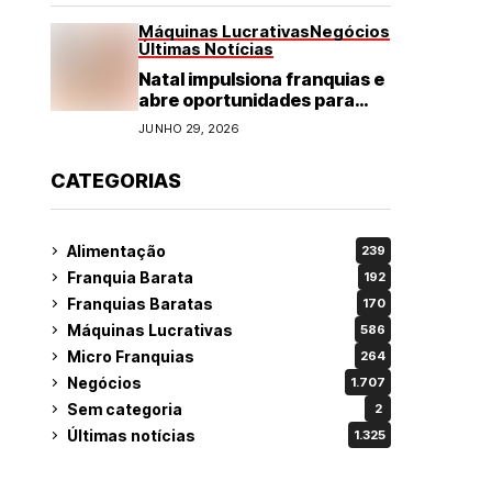
Máquinas Lucrativas
Negócios
Últimas Notícias
Natal impulsiona franquias e
abre oportunidades para
diversos segmentos do
JUNHO 29, 2026
varejo
CATEGORIAS
Alimentação
239
Franquia Barata
192
Franquias Baratas
170
Máquinas Lucrativas
586
Micro Franquias
264
Negócios
1.707
Sem categoria
2
Últimas notícias
1.325