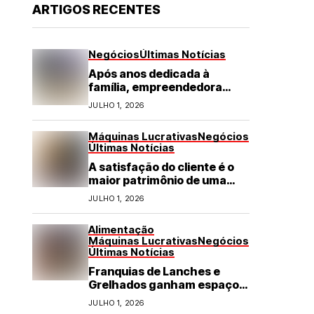
ARTIGOS RECENTES
Negócios
Últimas Notícias
Após anos dedicada à
família, empreendedora
transforma franquia de
JULHO 1, 2026
turismo em negócio de
destaque no RN
Máquinas Lucrativas
Negócios
Últimas Notícias
A satisfação do cliente é o
maior patrimônio de uma
franquia
JULHO 1, 2026
Alimentação
Máquinas Lucrativas
Negócios
Últimas Notícias
Franquias de Lanches e
Grelhados ganham espaço
com demanda por refeições
JULHO 1, 2026
rápidas e de qualidade