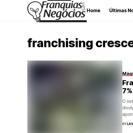
Home
Últimas No
franchising cresc
Máqu
Fra
7% 
O se
divul
apont
BY
LAV