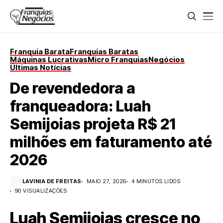
Franquia Barata
Franquias Baratas
Máquinas Lucrativas
Micro Franquias
Negócios
Últimas Notícias
De revendedora a
franqueadora: Luah
Semijoias projeta R$ 21
milhões em faturamento até
2026
LAVINIA DE FREITAS
MAIO 27, 2026
4 MINUTOS LIDOS
90 VISUALIZAÇÕES
Luah Semijoias cresce no