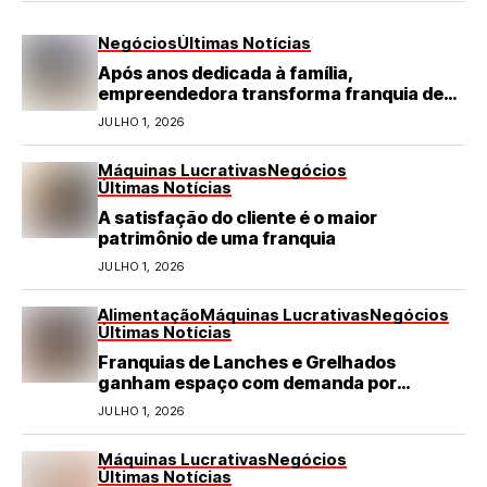
Negócios
Últimas Notícias
Após anos dedicada à família,
empreendedora transforma franquia de
turismo em negócio de destaque no RN
JULHO 1, 2026
Máquinas Lucrativas
Negócios
Últimas Notícias
A satisfação do cliente é o maior
patrimônio de uma franquia
JULHO 1, 2026
Alimentação
Máquinas Lucrativas
Negócios
Últimas Notícias
Franquias de Lanches e Grelhados
ganham espaço com demanda por
refeições rápidas e de qualidade
JULHO 1, 2026
Máquinas Lucrativas
Negócios
Últimas Notícias