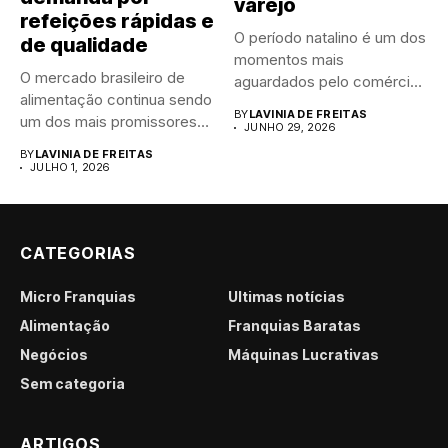
varejo
refeições rápidas e
O período natalino é um dos
de qualidade
momentos mais
O mercado brasileiro de
aguardados pelo comércio
alimentação continua sendo
brasileiro....
BY
LAVINIA DE FREITAS
um dos mais promissores
JUNHO 29, 2026
para...
BY
LAVINIA DE FREITAS
JULHO 1, 2026
CATEGORIAS
Micro Franquias
Últimas notícias
Alimentação
Franquias Baratas
Negócios
Máquinas Lucrativas
Sem categoria
ARTIGOS