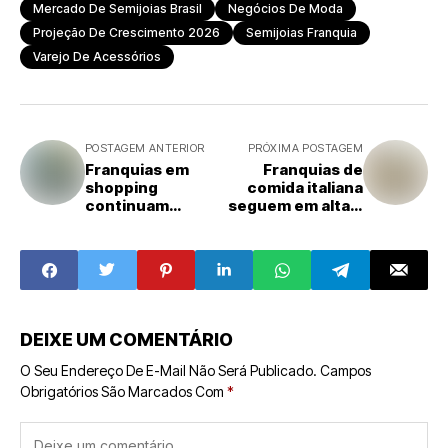
Mercado De Semijoias Brasil
Negócios De Moda
Projeção De Crescimento 2026
Semijoias Franquia
Varejo De Acessórios
POSTAGEM ANTERIOR
PRÓXIMA POSTAGEM
Franquias em
Franquias de
shopping
comida italiana
continuam
seguem em alta e
atraindo
atraem
investidores, mas
investidores no
exigem
Brasil
planejamento
DEIXE UM COMENTÁRIO
O Seu Endereço De E-Mail Não Será Publicado.
Campos
Obrigatórios São Marcados Com
*