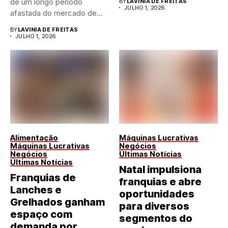
de um longo período
BY
LAVINIA DE FREITAS
JULHO 1, 2026
afastada do mercado de...
BY
LAVINIA DE FREITAS
JULHO 1, 2026
Alimentação
Máquinas Lucrativas
Máquinas Lucrativas
Negócios
Negócios
Últimas Notícias
Últimas Notícias
Natal impulsiona
Franquias de
franquias e abre
Lanches e
oportunidades
Grelhados ganham
para diversos
espaço com
segmentos do
demanda por