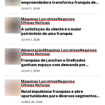
empreendedora transforma franquia de
turismo em negócio de destaque no RN
JULHO 1, 2026
Máquinas Lucrativas
Negócios
Últimas Notícias
A satisfação do cliente é o maior
patrimônio de uma franquia
JULHO 1, 2026
Alimentação
Máquinas Lucrativas
Negócios
Últimas Notícias
Franquias de Lanches e Grelhados
ganham espaço com demanda por
refeições rápidas e de qualidade
JULHO 1, 2026
Máquinas Lucrativas
Negócios
Últimas Notícias
Natal impulsiona franquias e abre
oportunidades para diversos segmentos
do varejo
JUNHO 29, 2026