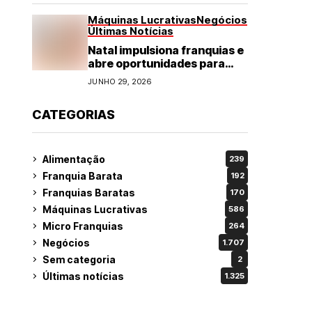
Máquinas Lucrativas
Negócios
Últimas Notícias
Natal impulsiona franquias e
abre oportunidades para
diversos segmentos do
JUNHO 29, 2026
varejo
CATEGORIAS
Alimentação
239
Franquia Barata
192
Franquias Baratas
170
Máquinas Lucrativas
586
Micro Franquias
264
Negócios
1.707
Sem categoria
2
Últimas notícias
1.325