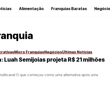
tícias
Alimentação
Franquias Baratas
Negóci
franquia
crativas
Micro Franquias
Negócios
Últimas Notícias
 Luah Semijoias projeta R$ 21 milhões
multicanal O que começou como uma alternativa após uma