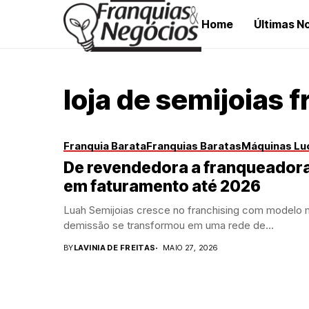
Home
Últimas No
loja de semijoias 
Franquia Barata
Franquias Baratas
Máquinas Lu
De revendedora a franqueadora:
em faturamento até 2026
Luah Semijoias cresce no franchising com modelo 
demissão se transformou em uma rede de...
BY
LAVINIA DE FREITAS
MAIO 27, 2026