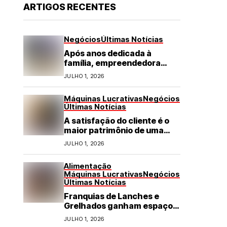
ARTIGOS RECENTES
Negócios
Últimas Notícias
Após anos dedicada à
família, empreendedora
transforma franquia de
JULHO 1, 2026
turismo em negócio de
destaque no RN
Máquinas Lucrativas
Negócios
Últimas Notícias
A satisfação do cliente é o
maior patrimônio de uma
franquia
JULHO 1, 2026
Alimentação
Máquinas Lucrativas
Negócios
Últimas Notícias
Franquias de Lanches e
Grelhados ganham espaço
com demanda por refeições
JULHO 1, 2026
rápidas e de qualidade