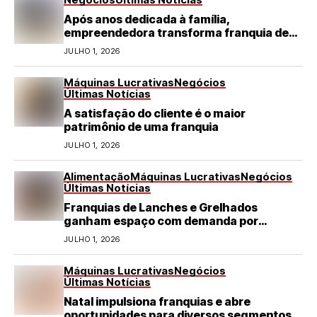
Após anos dedicada à família,
empreendedora transforma franquia de
turismo em negócio de destaque no RN
JULHO 1, 2026
Máquinas Lucrativas
Negócios
Últimas Notícias
A satisfação do cliente é o maior
patrimônio de uma franquia
JULHO 1, 2026
Alimentação
Máquinas Lucrativas
Negócios
Últimas Notícias
Franquias de Lanches e Grelhados
ganham espaço com demanda por
refeições rápidas e de qualidade
JULHO 1, 2026
Máquinas Lucrativas
Negócios
Últimas Notícias
Natal impulsiona franquias e abre
oportunidades para diversos segmentos