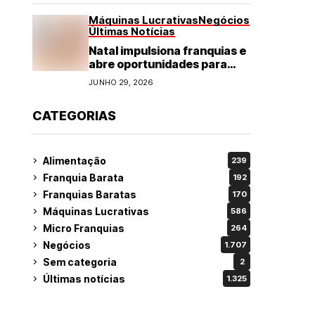
Máquinas Lucrativas
Negócios
Últimas Notícias
Natal impulsiona franquias e
abre oportunidades para
diversos segmentos do
JUNHO 29, 2026
varejo
CATEGORIAS
Alimentação
239
Franquia Barata
192
Franquias Baratas
170
Máquinas Lucrativas
586
Micro Franquias
264
Negócios
1.707
Sem categoria
2
Últimas notícias
1.325