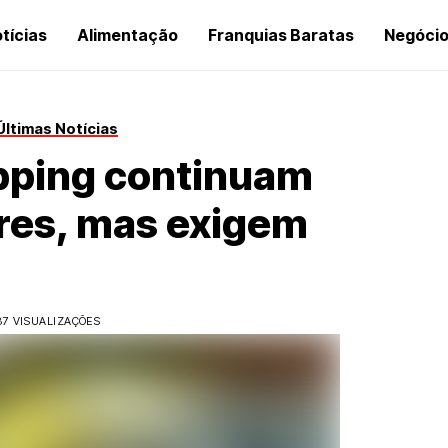
tícias
Alimentação
Franquias Baratas
Negóci
Últimas Notícias
pping continuam
ores, mas exigem
87 VISUALIZAÇÕES