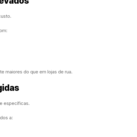
levados
custo.
com:
e maiores do que em lojas de rua.
gidas
e específicas.
ados a: