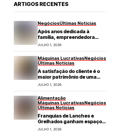
ARTIGOS RECENTES
Negócios
Últimas Notícias
Após anos dedicada à
família, empreendedora
transforma franquia de
JULHO 1, 2026
turismo em negócio de
destaque no RN
Máquinas Lucrativas
Negócios
Últimas Notícias
A satisfação do cliente é o
maior patrimônio de uma
franquia
JULHO 1, 2026
Alimentação
Máquinas Lucrativas
Negócios
Últimas Notícias
Franquias de Lanches e
Grelhados ganham espaço
com demanda por refeições
JULHO 1, 2026
rápidas e de qualidade