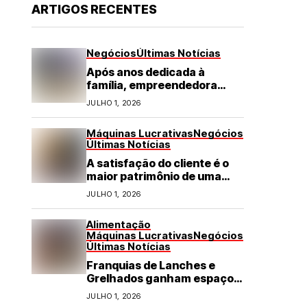
ARTIGOS RECENTES
Negócios
Últimas Notícias
Após anos dedicada à
família, empreendedora
transforma franquia de
JULHO 1, 2026
turismo em negócio de
destaque no RN
Máquinas Lucrativas
Negócios
Últimas Notícias
A satisfação do cliente é o
maior patrimônio de uma
franquia
JULHO 1, 2026
Alimentação
Máquinas Lucrativas
Negócios
Últimas Notícias
Franquias de Lanches e
Grelhados ganham espaço
com demanda por refeições
JULHO 1, 2026
rápidas e de qualidade