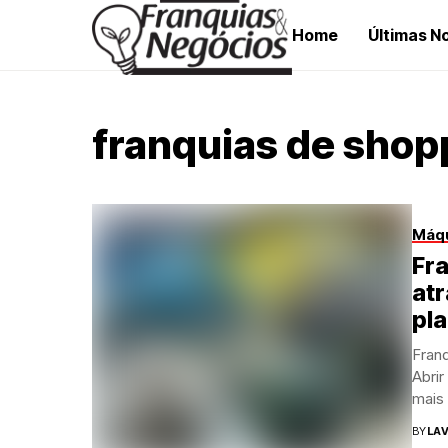
Home
Últimas No
franquias de shop
Máqu
Fr
atr
pl
Fran
Abri
mais
BY
LAV