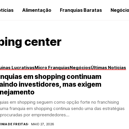
tícias
Alimentação
Franquias Baratas
Negóci
ping center
inas Lucrativas
Micro Franquias
Negócios
Últimas Notícias
anquias em shopping continuam
aindo investidores, mas exigem
anejamento
quias em shopping seguem como opção forte no franchising
r uma franquia em shopping continua sendo uma das estratégias
 procuradas por empreendedores...
INIA DE FREITAS
MAIO 27, 2026