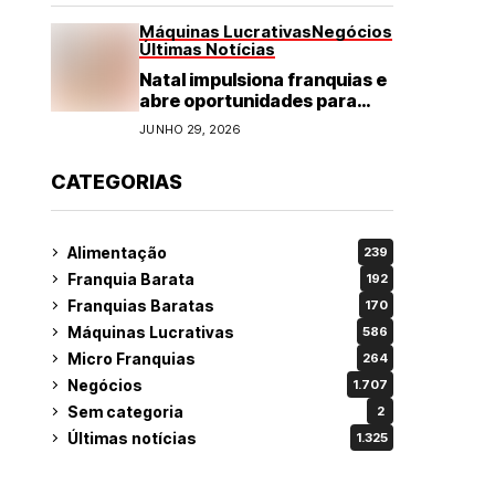
Máquinas Lucrativas
Negócios
Últimas Notícias
Natal impulsiona franquias e
abre oportunidades para
diversos segmentos do
JUNHO 29, 2026
varejo
CATEGORIAS
Alimentação
239
Franquia Barata
192
Franquias Baratas
170
Máquinas Lucrativas
586
Micro Franquias
264
Negócios
1.707
Sem categoria
2
Últimas notícias
1.325