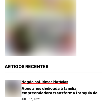
ARTIGOS RECENTES
Negócios
Últimas Notícias
Após anos dedicada à família,
empreendedora transforma franquia de
turismo em negócio de destaque no RN
JULHO 1, 2026