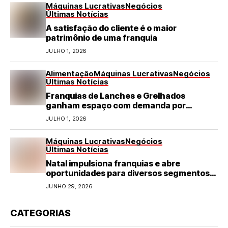
Máquinas Lucrativas
Negócios
Últimas Notícias
A satisfação do cliente é o maior
patrimônio de uma franquia
JULHO 1, 2026
Alimentação
Máquinas Lucrativas
Negócios
Últimas Notícias
Franquias de Lanches e Grelhados
ganham espaço com demanda por
refeições rápidas e de qualidade
JULHO 1, 2026
Máquinas Lucrativas
Negócios
Últimas Notícias
Natal impulsiona franquias e abre
oportunidades para diversos segmentos
do varejo
JUNHO 29, 2026
CATEGORIAS