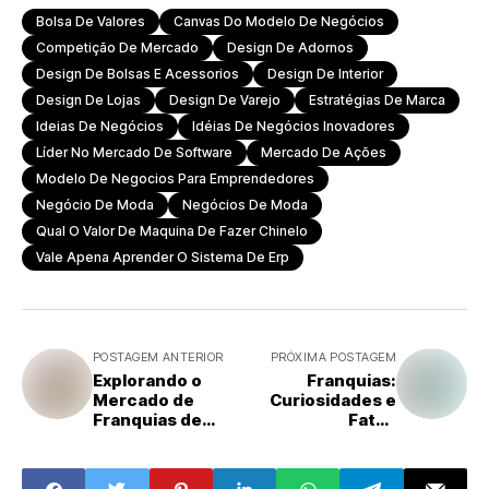
Bolsa De Valores
Canvas Do Modelo De Negócios
Competição De Mercado
Design De Adornos
Design De Bolsas E Acessorios
Design De Interior
Design De Lojas
Design De Varejo
Estratégias De Marca
Ideias De Negócios
Idéias De Negócios Inovadores
Líder No Mercado De Software
Mercado De Ações
Modelo De Negocios Para Emprendedores
Negócio De Moda
Negócios De Moda
Qual O Valor De Maquina De Fazer Chinelo
Vale Apena Aprender O Sistema De Erp
POSTAGEM ANTERIOR
PRÓXIMA POSTAGEM
Explorando o
Franquias:
Mercado de
Curiosidades e
Franquias de
Fatos
Óticas e
Interessantes
Fotografia no
sobre este
Brasil
Modelo de