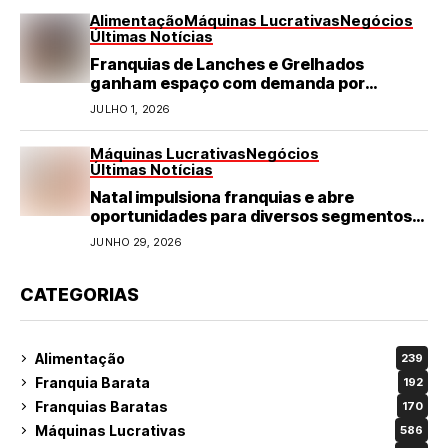
Alimentação
Máquinas Lucrativas
Negócios
Últimas Notícias
Franquias de Lanches e Grelhados
ganham espaço com demanda por
refeições rápidas e de qualidade
JULHO 1, 2026
Máquinas Lucrativas
Negócios
Últimas Notícias
Natal impulsiona franquias e abre
oportunidades para diversos segmentos
do varejo
JUNHO 29, 2026
CATEGORIAS
Alimentação
239
Franquia Barata
192
Franquias Baratas
170
Máquinas Lucrativas
586