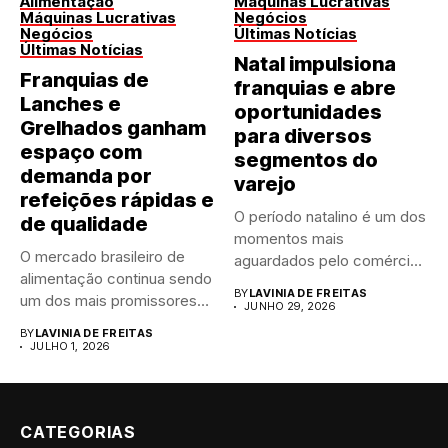
Alimentação
Máquinas Lucrativas
Máquinas Lucrativas
Negócios
Negócios
Últimas Notícias
Últimas Notícias
Natal impulsiona
Franquias de
franquias e abre
Lanches e
oportunidades
Grelhados ganham
para diversos
espaço com
segmentos do
demanda por
varejo
refeições rápidas e
O período natalino é um dos
de qualidade
momentos mais
O mercado brasileiro de
aguardados pelo comércio
alimentação continua sendo
brasileiro....
BY
LAVINIA DE FREITAS
um dos mais promissores
JUNHO 29, 2026
para...
BY
LAVINIA DE FREITAS
JULHO 1, 2026
CATEGORIAS