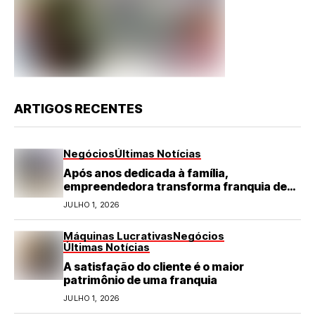
ARTIGOS RECENTES
Negócios
Últimas Notícias
Após anos dedicada à família,
empreendedora transforma franquia de
turismo em negócio de destaque no RN
JULHO 1, 2026
Máquinas Lucrativas
Negócios
Últimas Notícias
A satisfação do cliente é o maior
patrimônio de uma franquia
JULHO 1, 2026