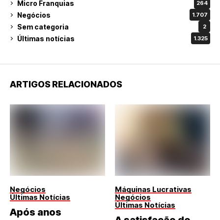
Micro Franquias
264
Negócios
1.707
Sem categoria
2
Últimas notícias
1.325
ARTIGOS RELACIONADOS
Negócios
Máquinas Lucrativas
Últimas Notícias
Negócios
Últimas Notícias
Após anos
A satisfação do