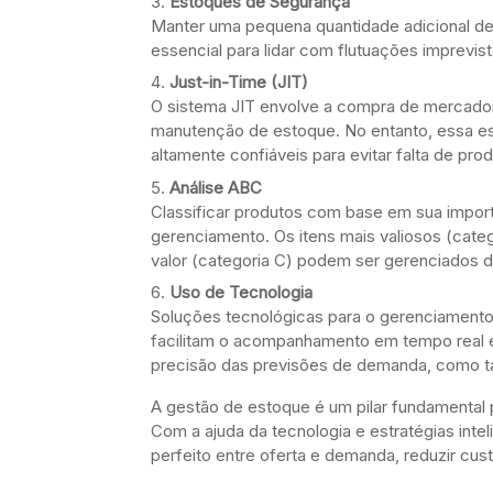
Estoques de Segurança
Manter uma pequena quantidade adicional d
essencial para lidar com flutuações imprevi
Just-in-Time (JIT)
O sistema JIT envolve a compra de mercador
manutenção de estoque. No entanto, essa es
altamente confiáveis para evitar falta de pr
Análise ABC
Classificar produtos com base em sua importâ
gerenciamento. Os itens mais valiosos (cat
valor (categoria C) podem ser gerenciados d
Uso de Tecnologia
Soluções tecnológicas para o gerenciamento
facilitam o acompanhamento em tempo real e
precisão das previsões de demanda, como ta
A gestão de estoque é um pilar fundamental 
Com a ajuda da tecnologia e estratégias int
perfeito entre oferta e demanda, reduzir cus