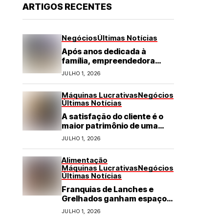
ARTIGOS RECENTES
Negócios
Últimas Notícias
Após anos dedicada à
família, empreendedora
transforma franquia de
JULHO 1, 2026
turismo em negócio de
destaque no RN
Máquinas Lucrativas
Negócios
Últimas Notícias
A satisfação do cliente é o
maior patrimônio de uma
franquia
JULHO 1, 2026
Alimentação
Máquinas Lucrativas
Negócios
Últimas Notícias
Franquias de Lanches e
Grelhados ganham espaço
com demanda por refeições
JULHO 1, 2026
rápidas e de qualidade