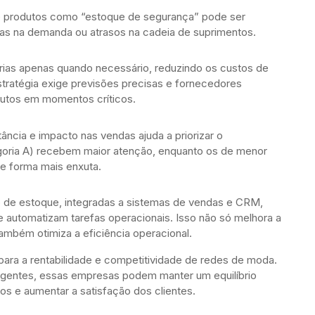
e produtos como “estoque de segurança” pode ser
stas na demanda ou atrasos na cadeia de suprimentos.
ias apenas quando necessário, reduzindo os custos de
tratégia exige previsões precisas e fornecedores
odutos em momentos críticos.
ncia e impacto nas vendas ajuda a priorizar o
egoria A) recebem maior atenção, enquanto os de menor
e forma mais enxuta.
 de estoque, integradas a sistemas de vendas e CRM,
 automatizam tarefas operacionais. Isso não só melhora a
mbém otimiza a eficiência operacional.
para a rentabilidade e competitividade de redes de moda.
eligentes, essas empresas podem manter um equilíbrio
tos e aumentar a satisfação dos clientes.