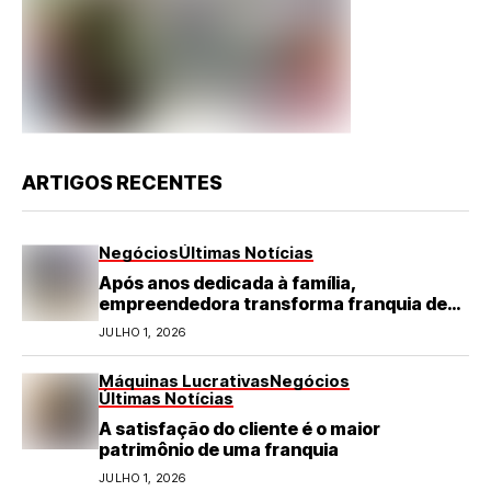
ARTIGOS RECENTES
Negócios
Últimas Notícias
Após anos dedicada à família,
empreendedora transforma franquia de
turismo em negócio de destaque no RN
JULHO 1, 2026
Máquinas Lucrativas
Negócios
Últimas Notícias
A satisfação do cliente é o maior
patrimônio de uma franquia
JULHO 1, 2026