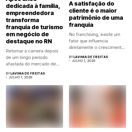
A satisfação do
dedicada à família,
cliente é o maior
empreendedora
patrimônio de uma
transforma
franquia
franquia de turismo
em negócio de
No franchising, existe um
destaque no RN
fator que influencia
diretamente o crescimento
Retomar a carreira depois
de qualquer...
de um longo período
BY
LAVINIA DE FREITAS
JULHO 1, 2026
afastada do mercado de...
BY
LAVINIA DE FREITAS
JULHO 1, 2026