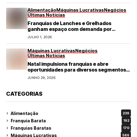
Alimentação
Máquinas Lucrativas
Negócios
Últimas Notícias
Franquias de Lanches e Grelhados
ganham espaço com demanda por
refeições rápidas e de qualidade
JULHO 1, 2026
Máquinas Lucrativas
Negócios
Últimas Notícias
Natal impulsiona franquias e abre
oportunidades para diversos segmentos
do varejo
JUNHO 29, 2026
CATEGORIAS
Alimentação
239
Franquia Barata
192
Franquias Baratas
170
Máquinas Lucrativas
586