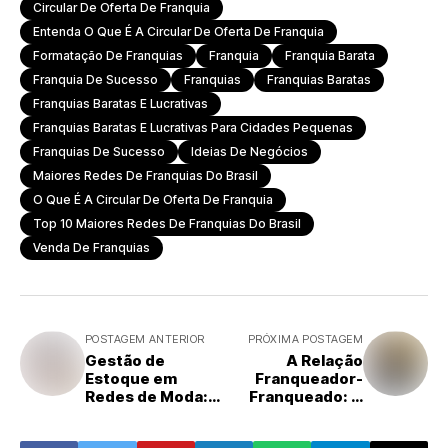
Circular De Oferta De Franquia
Entenda O Que É A Circular De Oferta De Franquia
Formatação De Franquias
Franquia
Franquia Barata
Franquia De Sucesso
Franquias
Franquias Baratas
Franquias Baratas E Lucrativas
Franquias Baratas E Lucrativas Para Cidades Pequenas
Franquias De Sucesso
Ideias De Negócios
Maiores Redes De Franquias Do Brasil
O Que É A Circular De Oferta De Franquia
Top 10 Maiores Redes De Franquias Do Brasil
Venda De Franquias
POSTAGEM ANTERIOR
PRÓXIMA POSTAGEM
Gestão de
A Relação
Estoque em
Franqueador-
Redes de Moda:
Franqueado: O
Estratégias para
Segredo para
Maximizar
uma Expansão