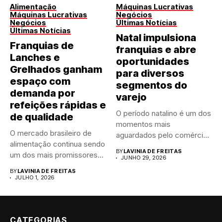
Alimentação
Máquinas Lucrativas
Máquinas Lucrativas
Negócios
Negócios
Últimas Notícias
Últimas Notícias
Natal impulsiona
Franquias de
franquias e abre
Lanches e
oportunidades
Grelhados ganham
para diversos
espaço com
segmentos do
demanda por
varejo
refeições rápidas e
O período natalino é um dos
de qualidade
momentos mais
O mercado brasileiro de
aguardados pelo comércio
alimentação continua sendo
brasileiro....
BY
LAVINIA DE FREITAS
um dos mais promissores
JUNHO 29, 2026
para...
BY
LAVINIA DE FREITAS
JULHO 1, 2026
CATEGORIAS