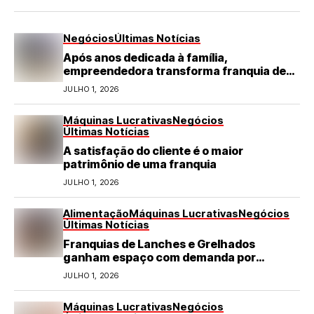
Negócios
Últimas Notícias
Após anos dedicada à família,
empreendedora transforma franquia de
turismo em negócio de destaque no RN
JULHO 1, 2026
Máquinas Lucrativas
Negócios
Últimas Notícias
A satisfação do cliente é o maior
patrimônio de uma franquia
JULHO 1, 2026
Alimentação
Máquinas Lucrativas
Negócios
Últimas Notícias
Franquias de Lanches e Grelhados
ganham espaço com demanda por
refeições rápidas e de qualidade
JULHO 1, 2026
Máquinas Lucrativas
Negócios