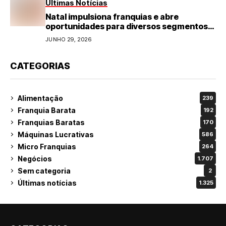
Últimas Notícias
Natal impulsiona franquias e abre
oportunidades para diversos segmentos
do varejo
JUNHO 29, 2026
CATEGORIAS
Alimentação
239
Franquia Barata
192
Franquias Baratas
170
Máquinas Lucrativas
586
Micro Franquias
264
Negócios
1.707
Sem categoria
2
Últimas notícias
1.325