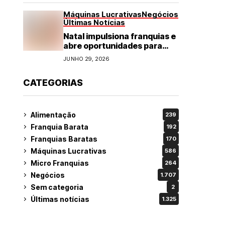
Máquinas Lucrativas
Negócios
Últimas Notícias
Natal impulsiona franquias e
abre oportunidades para
diversos segmentos do
JUNHO 29, 2026
varejo
CATEGORIAS
Alimentação
239
Franquia Barata
192
Franquias Baratas
170
Máquinas Lucrativas
586
Micro Franquias
264
Negócios
1.707
Sem categoria
2
Últimas notícias
1.325