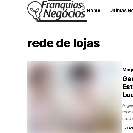
Home
Últimas No
rede de lojas
Máqu
Ge
Est
Lu
A ges
moda
muda
BY
LAV