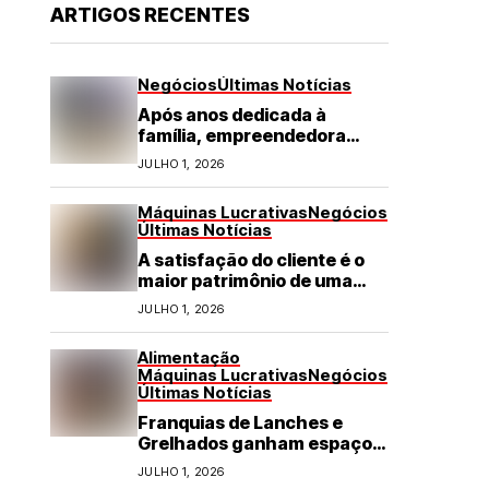
ARTIGOS RECENTES
Negócios
Últimas Notícias
Após anos dedicada à
família, empreendedora
transforma franquia de
JULHO 1, 2026
turismo em negócio de
destaque no RN
Máquinas Lucrativas
Negócios
Últimas Notícias
A satisfação do cliente é o
maior patrimônio de uma
franquia
JULHO 1, 2026
Alimentação
Máquinas Lucrativas
Negócios
Últimas Notícias
Franquias de Lanches e
Grelhados ganham espaço
com demanda por refeições
JULHO 1, 2026
rápidas e de qualidade