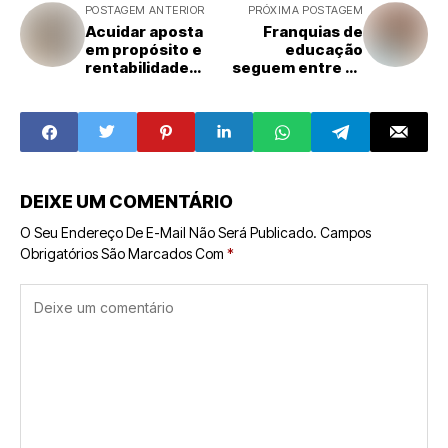
POSTAGEM ANTERIOR
PRÓXIMA POSTAGEM
Acuidar aposta
Franquias de
em propósito e
educação
rentabilidade
seguem entre as
para expandir
opções mais
rede de
atrativas para
cuidadores pelo
quem deseja
Brasil
empreender
DEIXE UM COMENTÁRIO
O Seu Endereço De E-Mail Não Será Publicado.
Campos
Obrigatórios São Marcados Com
*