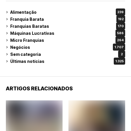
Alimentação
239
Franquia Barata
192
Franquias Baratas
170
Máquinas Lucrativas
586
Micro Franquias
264
Negócios
1.707
Sem categoria
2
Últimas notícias
1.325
ARTIGOS RELACIONADOS