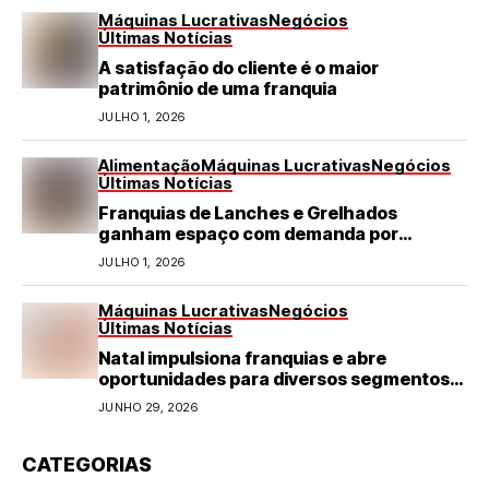
Máquinas Lucrativas
Negócios
Últimas Notícias
A satisfação do cliente é o maior
patrimônio de uma franquia
JULHO 1, 2026
Alimentação
Máquinas Lucrativas
Negócios
Últimas Notícias
Franquias de Lanches e Grelhados
ganham espaço com demanda por
refeições rápidas e de qualidade
JULHO 1, 2026
Máquinas Lucrativas
Negócios
Últimas Notícias
Natal impulsiona franquias e abre
oportunidades para diversos segmentos
do varejo
JUNHO 29, 2026
CATEGORIAS