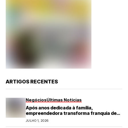
ARTIGOS RECENTES
Negócios
Últimas Notícias
Após anos dedicada à família,
empreendedora transforma franquia de
turismo em negócio de destaque no RN
JULHO 1, 2026