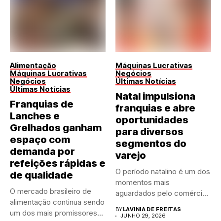
Alimentação
Máquinas Lucrativas
Máquinas Lucrativas
Negócios
Negócios
Últimas Notícias
Últimas Notícias
Natal impulsiona
Franquias de
franquias e abre
Lanches e
oportunidades
Grelhados ganham
para diversos
espaço com
segmentos do
demanda por
varejo
refeições rápidas e
O período natalino é um dos
de qualidade
momentos mais
O mercado brasileiro de
aguardados pelo comércio
alimentação continua sendo
brasileiro....
BY
LAVINIA DE FREITAS
um dos mais promissores
JUNHO 29, 2026