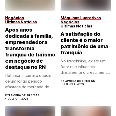
Negócios
Máquinas Lucrativas
Últimas Notícias
Negócios
Últimas Notícias
Após anos
A satisfação do
dedicada à família,
cliente é o maior
empreendedora
patrimônio de uma
transforma
franquia
franquia de turismo
em negócio de
No franchising, existe um
destaque no RN
fator que influencia
diretamente o crescimento
Retomar a carreira depois
de qualquer...
de um longo período
BY
LAVINIA DE FREITAS
JULHO 1, 2026
afastada do mercado de...
BY
LAVINIA DE FREITAS
JULHO 1, 2026