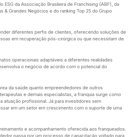
lo ESG da Associação Brasileira de Franchising (ABF), da
as & Grandes Negócios e do ranking Top 25 do Grupo
ender diferentes perfis de clientes, oferecendo soluções de
soas em recuperação pós-cirúrgica ou que necessitam de
rmatos operacionais adaptáveis a diferentes realidades
esenvolva o negócio de acordo com o potencial do
da área da saúde quanto empreendedores de outros
terapeutas e demais especialistas, a franquia surge como
 atuação profissional. Já para investidores sem
ngressar em um setor em crescimento com o suporte de uma
e treinamento e acompanhamento oferecida aos franqueados.
dedor passa por um processo de capacitação voltado para