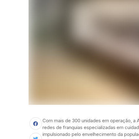
Com mais de 300 unidades em operação, a A
redes de franquias especializadas em cuida
impulsionado pelo envelhecimento da populaç