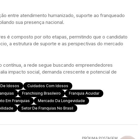
ção entre atendimento humanizado, suporte ao franqueado
pliando sua presença nacional.
es é composto por oito etapas, permitindo que o candidato
o, a estrutura de suporte e as perspectivas do mercado
o contínua, a rede segue buscando empreendedores
lia impacto social, demanda crescente e potencial de
 De Idosos
Cuidados Com Idosos
anquias
Franchising Brasileiro
Franquia Acuidar
nto Em Franquias
Mercado Da Longevidade
bilidade
Setor De Franquias No Brasil
PRÓXIMA POSTAGEM