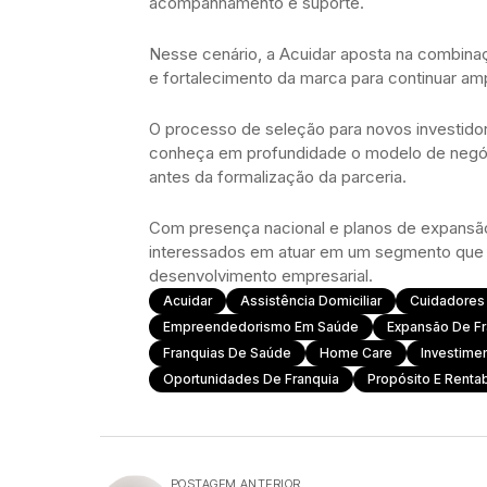
acompanhamento e suporte.
Nesse cenário, a Acuidar aposta na combina
e fortalecimento da marca para continuar am
O processo de seleção para novos investidor
conheça em profundidade o modelo de negóci
antes da formalização da parceria.
Com presença nacional e planos de expansã
interessados em atuar em um segmento que a
desenvolvimento empresarial.
Acuidar
Assistência Domiciliar
Cuidadores
Empreendedorismo Em Saúde
Expansão De Fr
Franquias De Saúde
Home Care
Investime
Oportunidades De Franquia
Propósito E Renta
POSTAGEM ANTERIOR