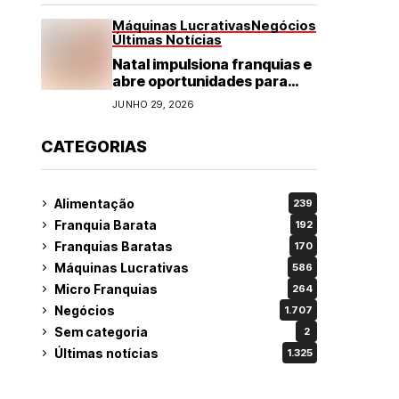
Máquinas Lucrativas
Negócios
Últimas Notícias
Natal impulsiona franquias e
abre oportunidades para
diversos segmentos do
JUNHO 29, 2026
varejo
CATEGORIAS
Alimentação
239
Franquia Barata
192
Franquias Baratas
170
Máquinas Lucrativas
586
Micro Franquias
264
Negócios
1.707
Sem categoria
2
Últimas notícias
1.325