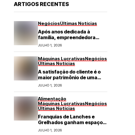
ARTIGOS RECENTES
Negócios
Últimas Notícias
Após anos dedicada à
família, empreendedora
transforma franquia de
JULHO 1, 2026
turismo em negócio de
destaque no RN
Máquinas Lucrativas
Negócios
Últimas Notícias
A satisfação do cliente é o
maior patrimônio de uma
franquia
JULHO 1, 2026
Alimentação
Máquinas Lucrativas
Negócios
Últimas Notícias
Franquias de Lanches e
Grelhados ganham espaço
com demanda por refeições
JULHO 1, 2026
rápidas e de qualidade