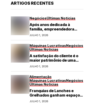
ARTIGOS RECENTES
Negócios
Últimas Notícias
Após anos dedicada à
família, empreendedora
transforma franquia de
JULHO 1, 2026
turismo em negócio de
destaque no RN
Máquinas Lucrativas
Negócios
Últimas Notícias
A satisfação do cliente é o
maior patrimônio de uma
franquia
JULHO 1, 2026
Alimentação
Máquinas Lucrativas
Negócios
Últimas Notícias
Franquias de Lanches e
Grelhados ganham espaço
com demanda por refeições
JULHO 1, 2026
rápidas e de qualidade