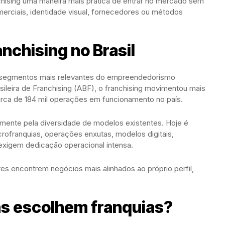
chising uma maneira mais prática de entrar no mercado sem
merciais, identidade visual, fornecedores ou métodos
nchising no Brasil
s segmentos mais relevantes do empreendedorismo
ileira de Franchising
(ABF), o franchising movimentou mais
arca de 184 mil operações em funcionamento no país.
mente pela diversidade de modelos existentes. Hoje é
crofranquias, operações enxutas, modelos digitais,
exigem dedicação operacional intensa.
es encontrem negócios mais alinhados ao próprio perfil,
ns escolhem franquias?