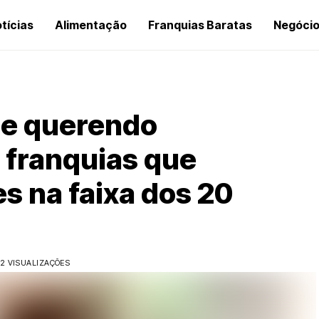
tícias
Alimentação
Franquias Baratas
Negóci
 e querendo
 franquias que
s na faixa dos 20
02 VISUALIZAÇÕES