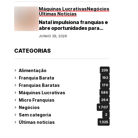
Máquinas Lucrativas
Negócios
Últimas Notícias
Natal impulsiona franquias e
abre oportunidades para
diversos segmentos do
JUNHO 29, 2026
varejo
CATEGORIAS
Alimentação
239
Franquia Barata
192
Franquias Baratas
170
Máquinas Lucrativas
586
Micro Franquias
264
Negócios
1.707
Sem categoria
2
Últimas notícias
1.325