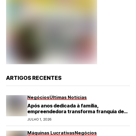
ARTIGOS RECENTES
Negócios
Últimas Notícias
Após anos dedicada à família,
empreendedora transforma franquia de
turismo em negócio de destaque no RN
JULHO 1, 2026
Máquinas Lucrativas
Negócios