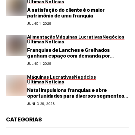
Últimas Notícias
A satisfação do cliente é o maior
patrimônio de uma franquia
JULHO 1, 2026
Alimentação
Máquinas Lucrativas
Negócios
Últimas Notícias
Franquias de Lanches e Grelhados
ganham espaço com demanda por
refeições rápidas e de qualidade
JULHO 1, 2026
Máquinas Lucrativas
Negócios
Últimas Notícias
Natal impulsiona franquias e abre
oportunidades para diversos segmentos
do varejo
JUNHO 29, 2026
CATEGORIAS