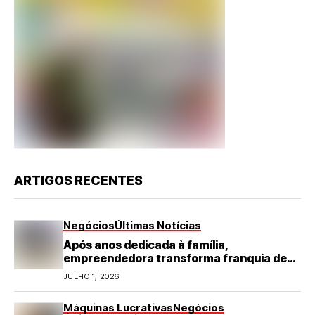
ARTIGOS RECENTES
Negócios
Últimas Notícias
Após anos dedicada à família,
empreendedora transforma franquia de
turismo em negócio de destaque no RN
JULHO 1, 2026
Máquinas Lucrativas
Negócios