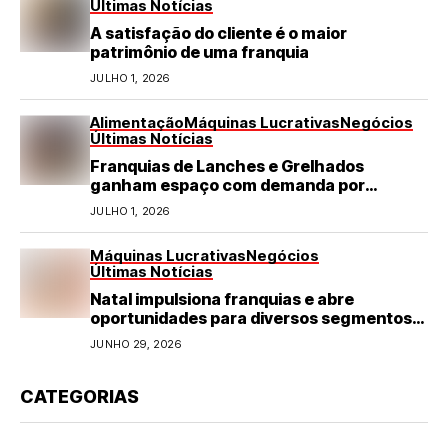
Últimas Notícias
A satisfação do cliente é o maior
patrimônio de uma franquia
JULHO 1, 2026
Alimentação
Máquinas Lucrativas
Negócios
Últimas Notícias
Franquias de Lanches e Grelhados
ganham espaço com demanda por
refeições rápidas e de qualidade
JULHO 1, 2026
Máquinas Lucrativas
Negócios
Últimas Notícias
Natal impulsiona franquias e abre
oportunidades para diversos segmentos
do varejo
JUNHO 29, 2026
CATEGORIAS