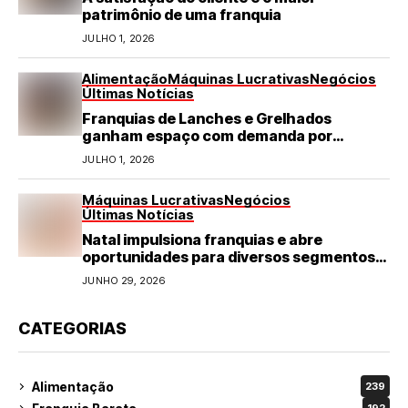
patrimônio de uma franquia
JULHO 1, 2026
Alimentação
Máquinas Lucrativas
Negócios
Últimas Notícias
Franquias de Lanches e Grelhados
ganham espaço com demanda por
refeições rápidas e de qualidade
JULHO 1, 2026
Máquinas Lucrativas
Negócios
Últimas Notícias
Natal impulsiona franquias e abre
oportunidades para diversos segmentos
do varejo
JUNHO 29, 2026
CATEGORIAS
Alimentação
239