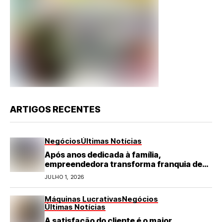
ARTIGOS RECENTES
Negócios
Últimas Notícias
Após anos dedicada à família,
empreendedora transforma franquia de
turismo em negócio de destaque no RN
JULHO 1, 2026
Máquinas Lucrativas
Negócios
Últimas Notícias
A satisfação do cliente é o maior