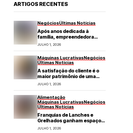
ARTIGOS RECENTES
Negócios
Últimas Notícias
Após anos dedicada à
família, empreendedora
transforma franquia de
JULHO 1, 2026
turismo em negócio de
destaque no RN
Máquinas Lucrativas
Negócios
Últimas Notícias
A satisfação do cliente é o
maior patrimônio de uma
franquia
JULHO 1, 2026
Alimentação
Máquinas Lucrativas
Negócios
Últimas Notícias
Franquias de Lanches e
Grelhados ganham espaço
com demanda por refeições
JULHO 1, 2026
rápidas e de qualidade