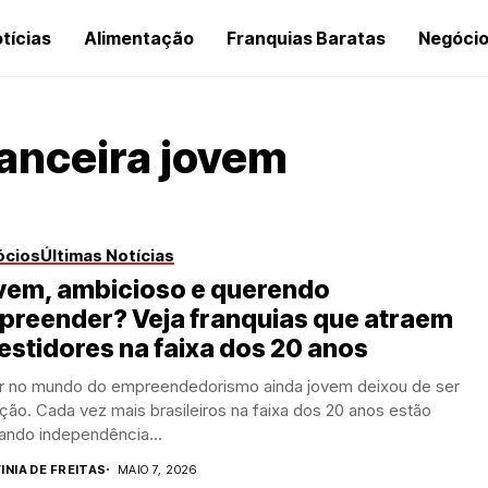
tícias
Alimentação
Franquias Baratas
Negóci
anceira jovem
ócios
Últimas Notícias
vem, ambicioso e querendo
preender? Veja franquias que atraem
estidores na faixa dos 20 anos
ar no mundo do empreendedorismo ainda jovem deixou de ser
ão. Cada vez mais brasileiros na faixa dos 20 anos estão
ando independência...
INIA DE FREITAS
MAIO 7, 2026