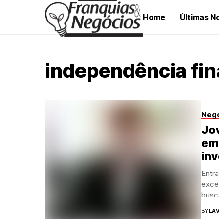
Home
Últimas No
independência fin
Neg
Jo
em
inv
Entr
exceç
busc
BY
LAV