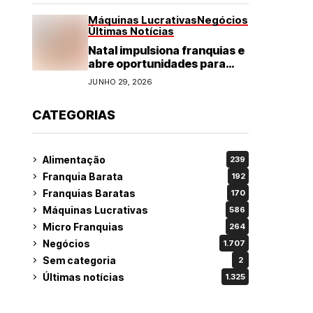
Máquinas Lucrativas
Negócios
Últimas Notícias
Natal impulsiona franquias e
abre oportunidades para
diversos segmentos do
JUNHO 29, 2026
varejo
CATEGORIAS
Alimentação
239
Franquia Barata
192
Franquias Baratas
170
Máquinas Lucrativas
586
Micro Franquias
264
Negócios
1.707
Sem categoria
2
Últimas notícias
1.325