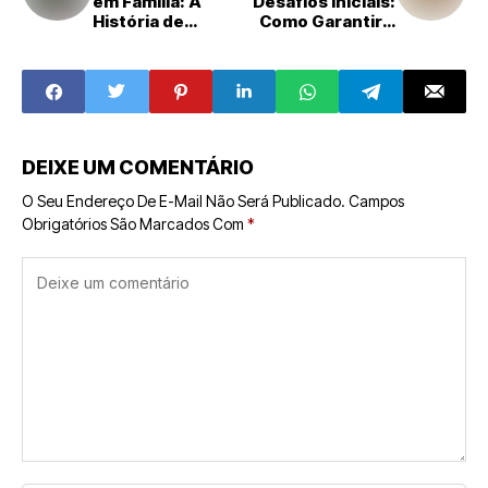
em Família: A
Desafios Iniciais:
História de
Como Garantir a
Sucesso de
Longevidade da
Carlos Nogueira
Sua Franquia
com o Açaí da
Barra
DEIXE UM COMENTÁRIO
O Seu Endereço De E-Mail Não Será Publicado.
Campos
Obrigatórios São Marcados Com
*