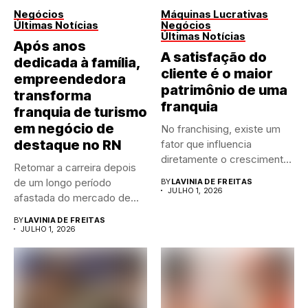
Negócios
Máquinas Lucrativas
Últimas Notícias
Negócios
Últimas Notícias
Após anos
A satisfação do
dedicada à família,
cliente é o maior
empreendedora
patrimônio de uma
transforma
franquia
franquia de turismo
em negócio de
No franchising, existe um
destaque no RN
fator que influencia
diretamente o crescimento
Retomar a carreira depois
de qualquer...
de um longo período
BY
LAVINIA DE FREITAS
JULHO 1, 2026
afastada do mercado de...
BY
LAVINIA DE FREITAS
JULHO 1, 2026