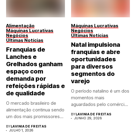
Alimentação
Máquinas Lucrativas
Máquinas Lucrativas
Negócios
Negócios
Últimas Notícias
Últimas Notícias
Natal impulsiona
Franquias de
franquias e abre
Lanches e
oportunidades
Grelhados ganham
para diversos
espaço com
segmentos do
demanda por
varejo
refeições rápidas e
O período natalino é um dos
de qualidade
momentos mais
O mercado brasileiro de
aguardados pelo comércio
alimentação continua sendo
brasileiro....
BY
LAVINIA DE FREITAS
um dos mais promissores
JUNHO 29, 2026
para...
BY
LAVINIA DE FREITAS
JULHO 1, 2026