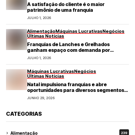
A satisfação do cliente é o maior
patrimônio de uma franquia
JULHO 1, 2026
Alimentação
Máquinas Lucrativas
Negócios
Últimas Notícias
Franquias de Lanches e Grelhados
ganham espaço com demanda por
refeições rápidas e de qualidade
JULHO 1, 2026
Máquinas Lucrativas
Negócios
Últimas Notícias
Natal impulsiona franquias e abre
oportunidades para diversos segmentos
do varejo
JUNHO 29, 2026
CATEGORIAS
Alimentação
239