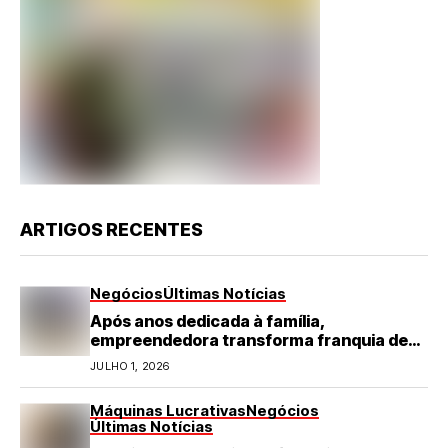
ARTIGOS RECENTES
Negócios
Últimas Notícias
Após anos dedicada à família,
empreendedora transforma franquia de
turismo em negócio de destaque no RN
JULHO 1, 2026
Máquinas Lucrativas
Negócios
Últimas Notícias