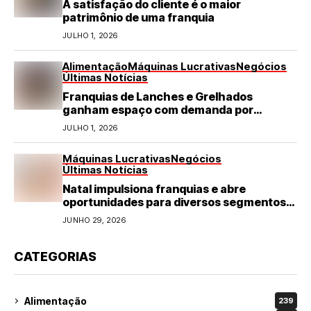
A satisfação do cliente é o maior
patrimônio de uma franquia
JULHO 1, 2026
Alimentação
Máquinas Lucrativas
Negócios
Últimas Notícias
Franquias de Lanches e Grelhados
ganham espaço com demanda por
refeições rápidas e de qualidade
JULHO 1, 2026
Máquinas Lucrativas
Negócios
Últimas Notícias
Natal impulsiona franquias e abre
oportunidades para diversos segmentos
do varejo
JUNHO 29, 2026
CATEGORIAS
Alimentação
239