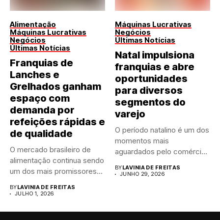
Alimentação
Máquinas Lucrativas
Máquinas Lucrativas
Negócios
Negócios
Últimas Notícias
Últimas Notícias
Natal impulsiona
Franquias de
franquias e abre
Lanches e
oportunidades
Grelhados ganham
para diversos
espaço com
segmentos do
demanda por
varejo
refeições rápidas e
O período natalino é um dos
de qualidade
momentos mais
O mercado brasileiro de
aguardados pelo comércio
alimentação continua sendo
brasileiro....
BY
LAVINIA DE FREITAS
um dos mais promissores
JUNHO 29, 2026
para...
BY
LAVINIA DE FREITAS
JULHO 1, 2026