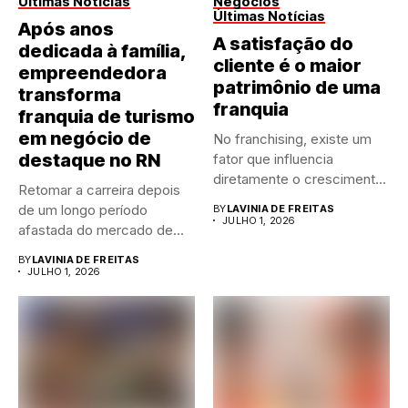
Últimas Notícias
Negócios
Últimas Notícias
Após anos
A satisfação do
dedicada à família,
cliente é o maior
empreendedora
patrimônio de uma
transforma
franquia
franquia de turismo
em negócio de
No franchising, existe um
destaque no RN
fator que influencia
diretamente o crescimento
Retomar a carreira depois
de qualquer...
de um longo período
BY
LAVINIA DE FREITAS
JULHO 1, 2026
afastada do mercado de...
BY
LAVINIA DE FREITAS
JULHO 1, 2026