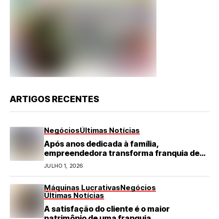
ARTIGOS RECENTES
Negócios
Últimas Notícias
Após anos dedicada à família,
empreendedora transforma franquia de
turismo em negócio de destaque no RN
JULHO 1, 2026
Máquinas Lucrativas
Negócios
Últimas Notícias
A satisfação do cliente é o maior
patrimônio de uma franquia