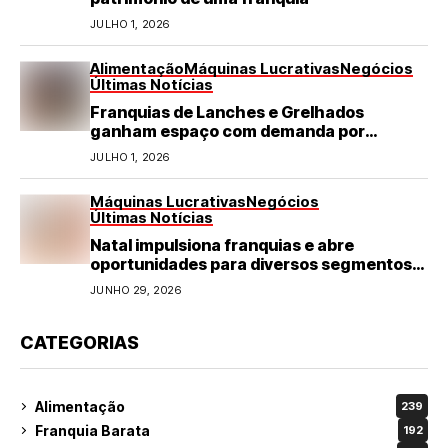
JULHO 1, 2026
Alimentação
Máquinas Lucrativas
Negócios
Últimas Notícias
Franquias de Lanches e Grelhados
ganham espaço com demanda por
refeições rápidas e de qualidade
JULHO 1, 2026
Máquinas Lucrativas
Negócios
Últimas Notícias
Natal impulsiona franquias e abre
oportunidades para diversos segmentos
do varejo
JUNHO 29, 2026
CATEGORIAS
Alimentação
239
Franquia Barata
192