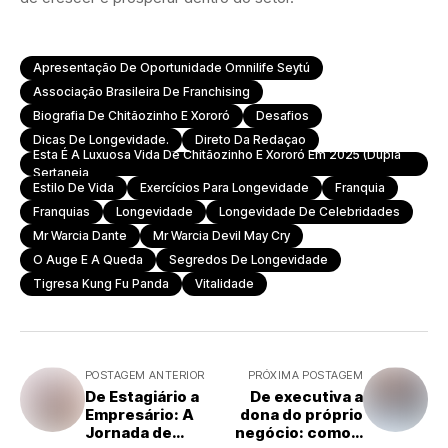
Apresentação De Oportunidade Omnilife Seytú
Associação Brasileira De Franchising
Biografia De Chitãozinho E Xororó
Desafios
Dicas De Longevidade.
Direto Da Redaçao
Esta É A Luxuosa Vida De Chitãozinho E Xororó Em 2025 (dupla
Sertaneja
Estilo De Vida
Exercícios Para Longevidade
Franquia
Franquias
Longevidade
Longevidade De Celebridades
Mr Warcia Dante
Mr Warcia Devil May Cry
O Auge E A Queda
Segredos De Longevidade
Tigresa Kung Fu Panda
Vitalidade
POSTAGEM ANTERIOR
PRÓXIMA POSTAGEM
De Estagiário a
De executiva a
Empresário: A
dona do próprio
Jornada de
negócio: como a