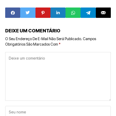
Sucesso de
maternidade
Amado Fagundes
impulsionou
Júnior
Luciana Galvão a
faturar R$ 140 mil
por mês
DEIXE UM COMENTÁRIO
O Seu Endereço De E-Mail Não Será Publicado.
Campos
Obrigatórios São Marcados Com
*