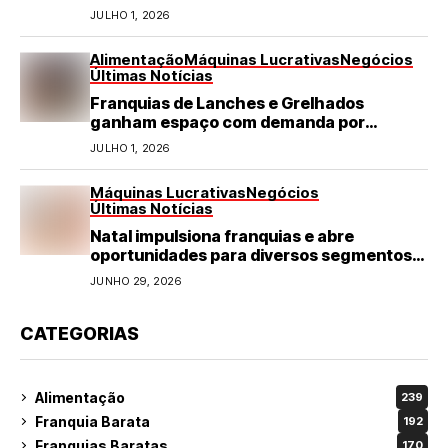
JULHO 1, 2026
Alimentação
Máquinas Lucrativas
Negócios
Últimas Notícias
Franquias de Lanches e Grelhados
ganham espaço com demanda por
refeições rápidas e de qualidade
JULHO 1, 2026
Máquinas Lucrativas
Negócios
Últimas Notícias
Natal impulsiona franquias e abre
oportunidades para diversos segmentos
do varejo
JUNHO 29, 2026
CATEGORIAS
Alimentação
239
Franquia Barata
192
Franquias Baratas
170