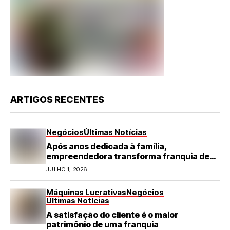
ARTIGOS RECENTES
Negócios
Últimas Notícias
Após anos dedicada à família,
empreendedora transforma franquia de
turismo em negócio de destaque no RN
JULHO 1, 2026
Máquinas Lucrativas
Negócios
Últimas Notícias
A satisfação do cliente é o maior
patrimônio de uma franquia