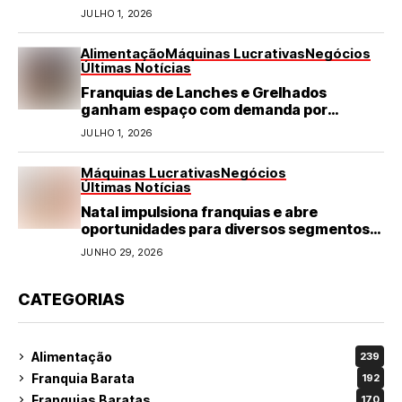
JULHO 1, 2026
Alimentação
Máquinas Lucrativas
Negócios
Últimas Notícias
Franquias de Lanches e Grelhados
ganham espaço com demanda por
refeições rápidas e de qualidade
JULHO 1, 2026
Máquinas Lucrativas
Negócios
Últimas Notícias
Natal impulsiona franquias e abre
oportunidades para diversos segmentos
do varejo
JUNHO 29, 2026
CATEGORIAS
Alimentação
239
Franquia Barata
192
Franquias Baratas
170