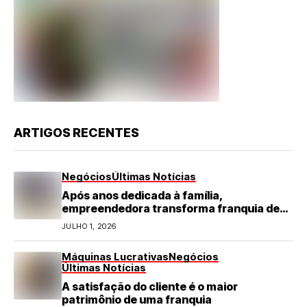
ARTIGOS RECENTES
Negócios
Últimas Notícias
Após anos dedicada à família,
empreendedora transforma franquia de
turismo em negócio de destaque no RN
JULHO 1, 2026
Máquinas Lucrativas
Negócios
Últimas Notícias
A satisfação do cliente é o maior
patrimônio de uma franquia