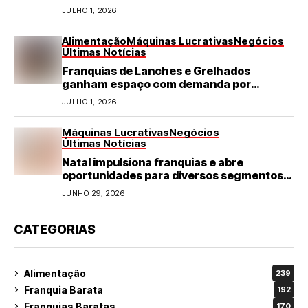
JULHO 1, 2026
Alimentação
Máquinas Lucrativas
Negócios
Últimas Notícias
Franquias de Lanches e Grelhados
ganham espaço com demanda por
refeições rápidas e de qualidade
JULHO 1, 2026
Máquinas Lucrativas
Negócios
Últimas Notícias
Natal impulsiona franquias e abre
oportunidades para diversos segmentos
do varejo
JUNHO 29, 2026
CATEGORIAS
Alimentação
239
Franquia Barata
192
Franquias Baratas
170