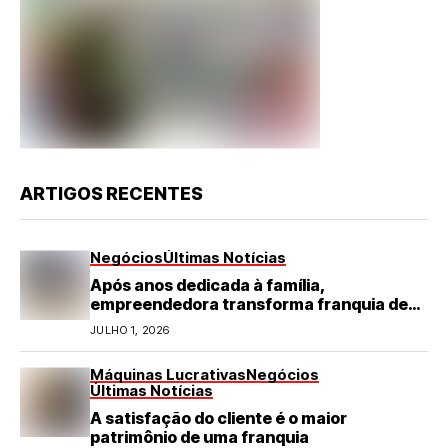
ARTIGOS RECENTES
Negócios
Últimas Notícias
Após anos dedicada à família,
empreendedora transforma franquia de
turismo em negócio de destaque no RN
JULHO 1, 2026
Máquinas Lucrativas
Negócios
Últimas Notícias
A satisfação do cliente é o maior
patrimônio de uma franquia