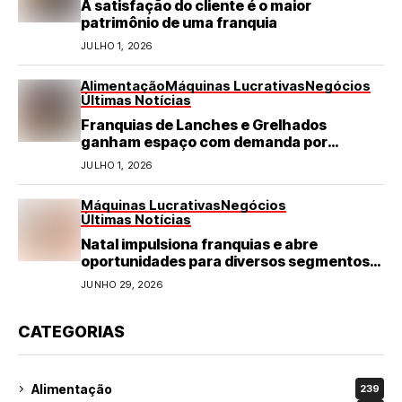
A satisfação do cliente é o maior
patrimônio de uma franquia
JULHO 1, 2026
Alimentação
Máquinas Lucrativas
Negócios
Últimas Notícias
Franquias de Lanches e Grelhados
ganham espaço com demanda por
refeições rápidas e de qualidade
JULHO 1, 2026
Máquinas Lucrativas
Negócios
Últimas Notícias
Natal impulsiona franquias e abre
oportunidades para diversos segmentos
do varejo
JUNHO 29, 2026
CATEGORIAS
Alimentação
239