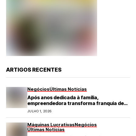
ARTIGOS RECENTES
Negócios
Últimas Notícias
Após anos dedicada à família,
empreendedora transforma franquia de
turismo em negócio de destaque no RN
JULHO 1, 2026
Máquinas Lucrativas
Negócios
Últimas Notícias