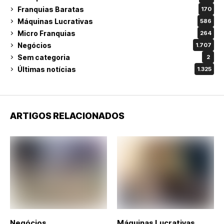
Franquias Baratas
170
Máquinas Lucrativas
586
Micro Franquias
264
Negócios
1.707
Sem categoria
2
Últimas notícias
1.325
ARTIGOS RELACIONADOS
Negócios
Máquinas Lucrativas