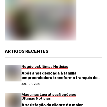
ARTIGOS RECENTES
Negócios
Últimas Notícias
Após anos dedicada à família,
empreendedora transforma franquia de
turismo em negócio de destaque no RN
JULHO 1, 2026
Máquinas Lucrativas
Negócios
Últimas Notícias
A satisfação do cliente é o maior