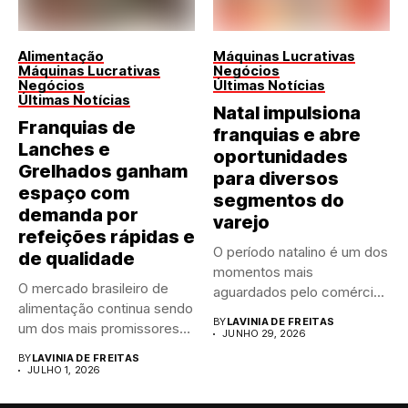
Alimentação
Máquinas Lucrativas
Máquinas Lucrativas
Negócios
Negócios
Últimas Notícias
Últimas Notícias
Natal impulsiona
Franquias de
franquias e abre
Lanches e
oportunidades
Grelhados ganham
para diversos
espaço com
segmentos do
demanda por
varejo
refeições rápidas e
O período natalino é um dos
de qualidade
momentos mais
O mercado brasileiro de
aguardados pelo comércio
alimentação continua sendo
brasileiro....
BY
LAVINIA DE FREITAS
um dos mais promissores
JUNHO 29, 2026
para...
BY
LAVINIA DE FREITAS
JULHO 1, 2026