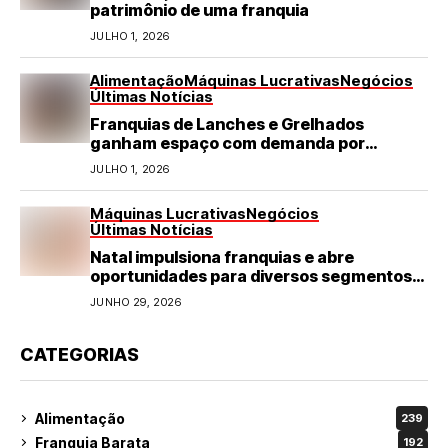
patrimônio de uma franquia
JULHO 1, 2026
Alimentação
Máquinas Lucrativas
Negócios
Últimas Notícias
Franquias de Lanches e Grelhados
ganham espaço com demanda por
refeições rápidas e de qualidade
JULHO 1, 2026
Máquinas Lucrativas
Negócios
Últimas Notícias
Natal impulsiona franquias e abre
oportunidades para diversos segmentos
do varejo
JUNHO 29, 2026
CATEGORIAS
Alimentação
239
Franquia Barata
192