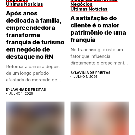
Últimas Notícias
Negócios
Últimas Notícias
Após anos
A satisfação do
dedicada à família,
cliente é o maior
empreendedora
patrimônio de uma
transforma
franquia
franquia de turismo
em negócio de
No franchising, existe um
destaque no RN
fator que influencia
diretamente o crescimento
Retomar a carreira depois
de qualquer...
de um longo período
BY
LAVINIA DE FREITAS
JULHO 1, 2026
afastada do mercado de...
BY
LAVINIA DE FREITAS
JULHO 1, 2026