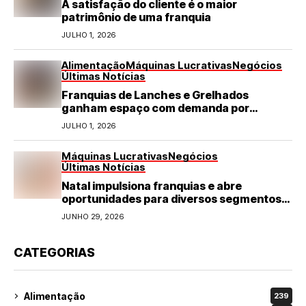
A satisfação do cliente é o maior
patrimônio de uma franquia
JULHO 1, 2026
Alimentação
Máquinas Lucrativas
Negócios
Últimas Notícias
Franquias de Lanches e Grelhados
ganham espaço com demanda por
refeições rápidas e de qualidade
JULHO 1, 2026
Máquinas Lucrativas
Negócios
Últimas Notícias
Natal impulsiona franquias e abre
oportunidades para diversos segmentos
do varejo
JUNHO 29, 2026
CATEGORIAS
Alimentação
239