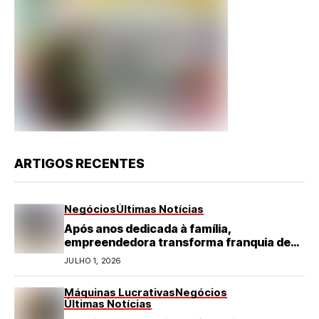
ARTIGOS RECENTES
Negócios
Últimas Notícias
Após anos dedicada à família,
empreendedora transforma franquia de
turismo em negócio de destaque no RN
JULHO 1, 2026
Máquinas Lucrativas
Negócios
Últimas Notícias