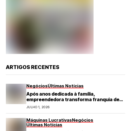
ARTIGOS RECENTES
Negócios
Últimas Notícias
Após anos dedicada à família,
empreendedora transforma franquia de
turismo em negócio de destaque no RN
JULHO 1, 2026
Máquinas Lucrativas
Negócios
Últimas Notícias