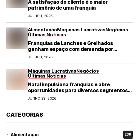
A satisfação do cliente é o maior
patrimônio de uma franquia
JULHO 1, 2026
Alimentação
Máquinas Lucrativas
Negócios
Últimas Notícias
Franquias de Lanches e Grelhados
ganham espaço com demanda por
refeições rápidas e de qualidade
JULHO 1, 2026
Máquinas Lucrativas
Negócios
Últimas Notícias
Natal impulsiona franquias e abre
oportunidades para diversos segmentos
do varejo
JUNHO 29, 2026
CATEGORIAS
Alimentação
239