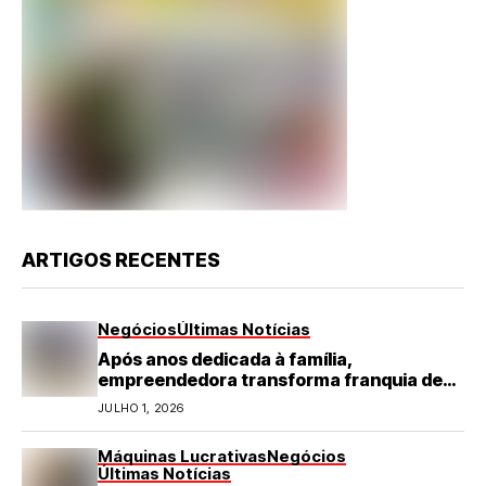
ARTIGOS RECENTES
Negócios
Últimas Notícias
Após anos dedicada à família,
empreendedora transforma franquia de
turismo em negócio de destaque no RN
JULHO 1, 2026
Máquinas Lucrativas
Negócios
Últimas Notícias