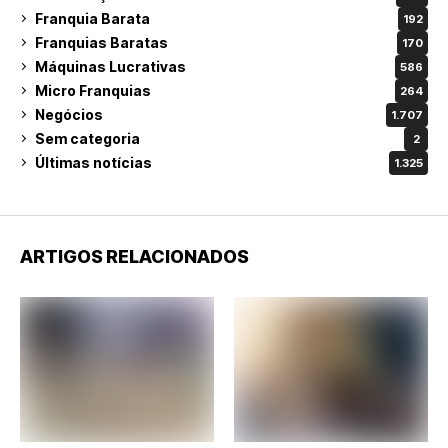
Franquia Barata
192
Franquias Baratas
170
Máquinas Lucrativas
586
Micro Franquias
264
Negócios
1.707
Sem categoria
2
Últimas notícias
1.325
ARTIGOS RELACIONADOS