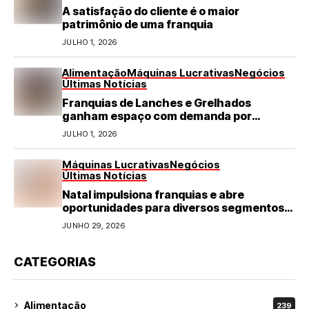
A satisfação do cliente é o maior
patrimônio de uma franquia
JULHO 1, 2026
Alimentação
Máquinas Lucrativas
Negócios
Últimas Notícias
Franquias de Lanches e Grelhados
ganham espaço com demanda por
refeições rápidas e de qualidade
JULHO 1, 2026
Máquinas Lucrativas
Negócios
Últimas Notícias
Natal impulsiona franquias e abre
oportunidades para diversos segmentos
do varejo
JUNHO 29, 2026
CATEGORIAS
Alimentação
239