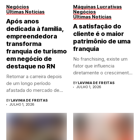
Negócios
Máquinas Lucrativas
Últimas Notícias
Negócios
Últimas Notícias
Após anos
A satisfação do
dedicada à família,
cliente é o maior
empreendedora
patrimônio de uma
transforma
franquia
franquia de turismo
em negócio de
No franchising, existe um
destaque no RN
fator que influencia
diretamente o crescimento
Retomar a carreira depois
de qualquer...
de um longo período
BY
LAVINIA DE FREITAS
JULHO 1, 2026
afastada do mercado de...
BY
LAVINIA DE FREITAS
JULHO 1, 2026