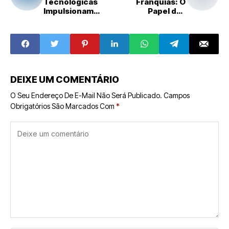
Tecnológicas
Franquias: O
Impulsionam
Papel das
Expansão da
Inovações
Velox Soluções
Digitais no
Financeiras
Sucesso das
Redes
DEIXE UM COMENTÁRIO
O Seu Endereço De E-Mail Não Será Publicado.
Campos
Obrigatórios São Marcados Com
*