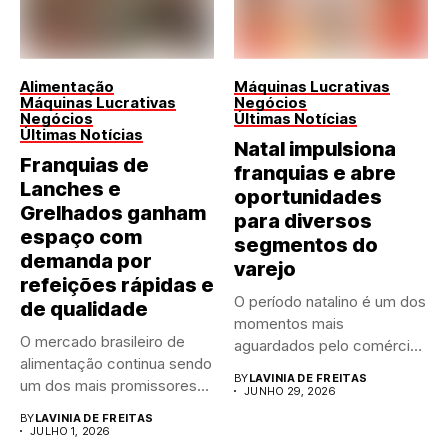
Alimentação
Máquinas Lucrativas
Máquinas Lucrativas
Negócios
Negócios
Últimas Notícias
Últimas Notícias
Natal impulsiona
Franquias de
franquias e abre
Lanches e
oportunidades
Grelhados ganham
para diversos
espaço com
segmentos do
demanda por
varejo
refeições rápidas e
O período natalino é um dos
de qualidade
momentos mais
O mercado brasileiro de
aguardados pelo comércio
alimentação continua sendo
brasileiro....
BY
LAVINIA DE FREITAS
um dos mais promissores
JUNHO 29, 2026
para...
BY
LAVINIA DE FREITAS
JULHO 1, 2026