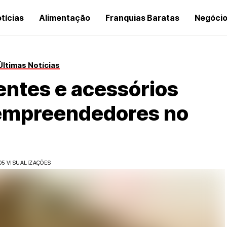
tícias
Alimentação
Franquias Baratas
Negóci
Últimas Notícias
entes e acessórios
empreendedores no
05 VISUALIZAÇÕES