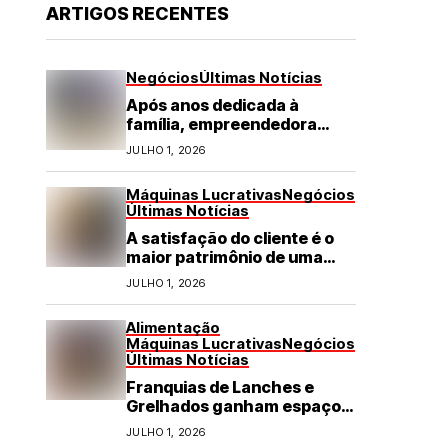
ARTIGOS RECENTES
Negócios
Últimas Notícias
Após anos dedicada à
família, empreendedora
transforma franquia de
JULHO 1, 2026
turismo em negócio de
destaque no RN
Máquinas Lucrativas
Negócios
Últimas Notícias
A satisfação do cliente é o
maior patrimônio de uma
franquia
JULHO 1, 2026
Alimentação
Máquinas Lucrativas
Negócios
Últimas Notícias
Franquias de Lanches e
Grelhados ganham espaço
com demanda por refeições
JULHO 1, 2026
rápidas e de qualidade