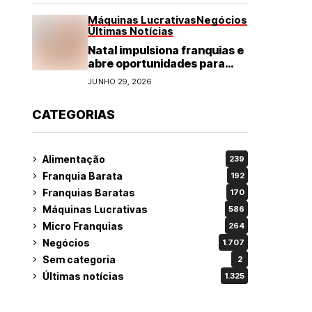
Máquinas Lucrativas
Negócios
Últimas Notícias
Natal impulsiona franquias e
abre oportunidades para
diversos segmentos do
JUNHO 29, 2026
varejo
CATEGORIAS
Alimentação
239
Franquia Barata
192
Franquias Baratas
170
Máquinas Lucrativas
586
Micro Franquias
264
Negócios
1.707
Sem categoria
2
Últimas notícias
1.325