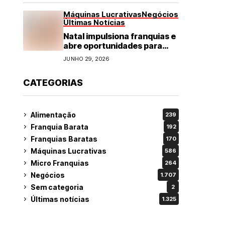
Máquinas Lucrativas
Negócios
Últimas Notícias
Natal impulsiona franquias e
abre oportunidades para
diversos segmentos do
JUNHO 29, 2026
varejo
CATEGORIAS
Alimentação
239
Franquia Barata
192
Franquias Baratas
170
Máquinas Lucrativas
586
Micro Franquias
264
Negócios
1.707
Sem categoria
2
Últimas notícias
1.325