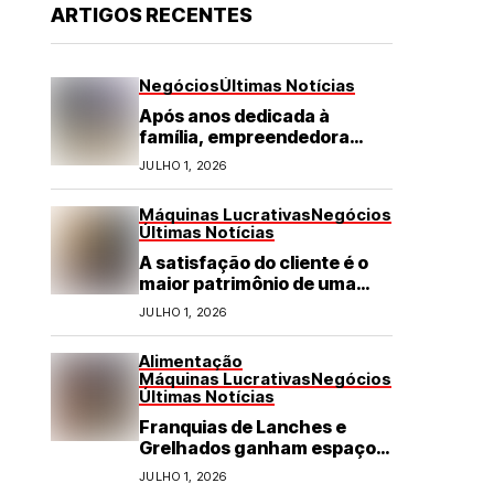
ARTIGOS RECENTES
Negócios
Últimas Notícias
Após anos dedicada à
família, empreendedora
transforma franquia de
JULHO 1, 2026
turismo em negócio de
destaque no RN
Máquinas Lucrativas
Negócios
Últimas Notícias
A satisfação do cliente é o
maior patrimônio de uma
franquia
JULHO 1, 2026
Alimentação
Máquinas Lucrativas
Negócios
Últimas Notícias
Franquias de Lanches e
Grelhados ganham espaço
com demanda por refeições
JULHO 1, 2026
rápidas e de qualidade