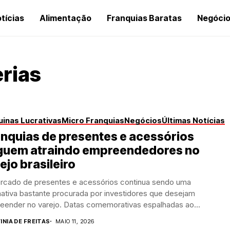
tícias
Alimentação
Franquias Baratas
Negóci
erias
inas Lucrativas
Micro Franquias
Negócios
Últimas Notícias
nquias de presentes e acessórios
guem atraindo empreendedores no
ejo brasileiro
rcado de presentes e acessórios continua sendo uma
nativa bastante procurada por investidores que desejam
eender no varejo. Datas comemorativas espalhadas ao...
INIA DE FREITAS
MAIO 11, 2026