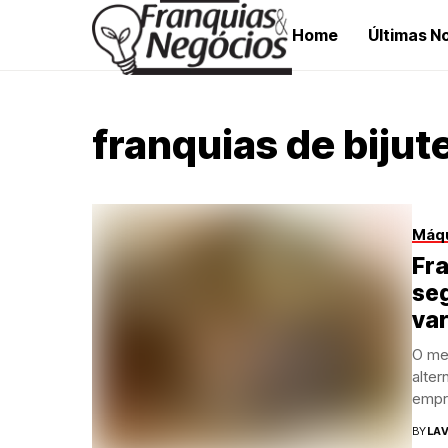
Home
Últimas No
franquias de bijut
Máqu
Fra
se
var
O me
alter
empr
BY
LAV