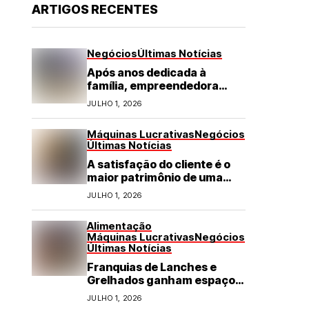
ARTIGOS RECENTES
Negócios
Últimas Notícias
Após anos dedicada à
família, empreendedora
transforma franquia de
JULHO 1, 2026
turismo em negócio de
destaque no RN
Máquinas Lucrativas
Negócios
Últimas Notícias
A satisfação do cliente é o
maior patrimônio de uma
franquia
JULHO 1, 2026
Alimentação
Máquinas Lucrativas
Negócios
Últimas Notícias
Franquias de Lanches e
Grelhados ganham espaço
com demanda por refeições
JULHO 1, 2026
rápidas e de qualidade