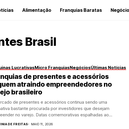
tícias
Alimentação
Franquias Baratas
Negóci
tes Brasil
inas Lucrativas
Micro Franquias
Negócios
Últimas Notícias
nquias de presentes e acessórios
guem atraindo empreendedores no
ejo brasileiro
rcado de presentes e acessórios continua sendo uma
nativa bastante procurada por investidores que desejam
eender no varejo. Datas comemorativas espalhadas ao...
INIA DE FREITAS
MAIO 11, 2026