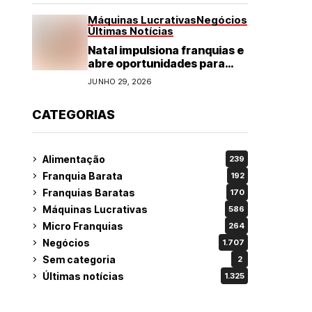
Máquinas Lucrativas
Negócios
Últimas Notícias
Natal impulsiona franquias e
abre oportunidades para
diversos segmentos do
JUNHO 29, 2026
varejo
CATEGORIAS
Alimentação
239
Franquia Barata
192
Franquias Baratas
170
Máquinas Lucrativas
586
Micro Franquias
264
Negócios
1.707
Sem categoria
2
Últimas notícias
1.325