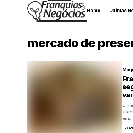
Home
Últimas No
mercado de presen
Máqu
Fra
se
var
O me
alter
empr
BY
LAV