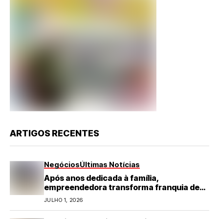
ARTIGOS RECENTES
Negócios
Últimas Notícias
Após anos dedicada à família,
empreendedora transforma franquia de
turismo em negócio de destaque no RN
JULHO 1, 2026