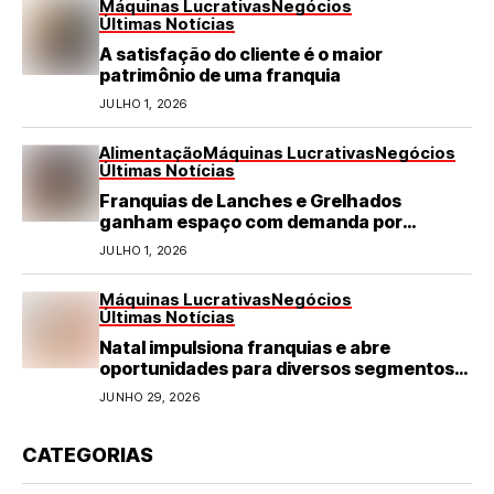
Máquinas Lucrativas
Negócios
Últimas Notícias
A satisfação do cliente é o maior
patrimônio de uma franquia
JULHO 1, 2026
Alimentação
Máquinas Lucrativas
Negócios
Últimas Notícias
Franquias de Lanches e Grelhados
ganham espaço com demanda por
refeições rápidas e de qualidade
JULHO 1, 2026
Máquinas Lucrativas
Negócios
Últimas Notícias
Natal impulsiona franquias e abre
oportunidades para diversos segmentos
do varejo
JUNHO 29, 2026
CATEGORIAS