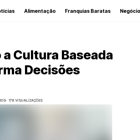
tícias
Alimentação
Franquias Baratas
Negóci
 a Cultura Baseada
rma Decisões
DOS
178 VISUALIZAÇÕES