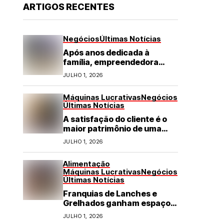
ARTIGOS RECENTES
Negócios
Últimas Notícias
Após anos dedicada à
família, empreendedora
transforma franquia de
JULHO 1, 2026
turismo em negócio de
destaque no RN
Máquinas Lucrativas
Negócios
Últimas Notícias
A satisfação do cliente é o
maior patrimônio de uma
franquia
JULHO 1, 2026
Alimentação
Máquinas Lucrativas
Negócios
Últimas Notícias
Franquias de Lanches e
Grelhados ganham espaço
com demanda por refeições
JULHO 1, 2026
rápidas e de qualidade