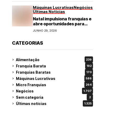
Máquinas Lucrativas
Negócios
Últimas Notícias
Natal impulsiona franquias e
abre oportunidades para
diversos segmentos do
JUNHO 29, 2026
varejo
CATEGORIAS
Alimentação
239
Franquia Barata
192
Franquias Baratas
170
Máquinas Lucrativas
586
Micro Franquias
264
Negócios
1.707
Sem categoria
2
Últimas notícias
1.325