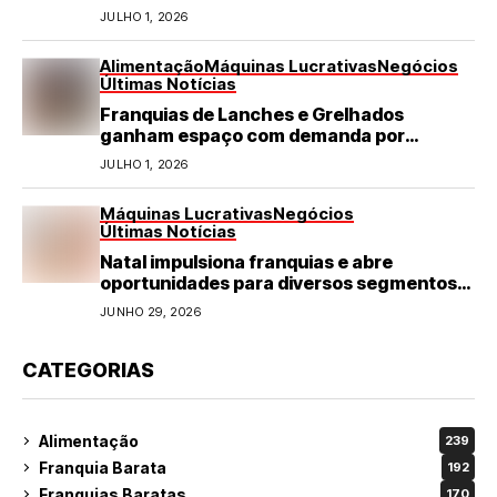
JULHO 1, 2026
Alimentação
Máquinas Lucrativas
Negócios
Últimas Notícias
Franquias de Lanches e Grelhados
ganham espaço com demanda por
refeições rápidas e de qualidade
JULHO 1, 2026
Máquinas Lucrativas
Negócios
Últimas Notícias
Natal impulsiona franquias e abre
oportunidades para diversos segmentos
do varejo
JUNHO 29, 2026
CATEGORIAS
Alimentação
239
Franquia Barata
192
Franquias Baratas
170