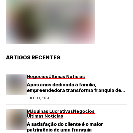
ARTIGOS RECENTES
Negócios
Últimas Notícias
Após anos dedicada à família,
empreendedora transforma franquia de
turismo em negócio de destaque no RN
JULHO 1, 2026
Máquinas Lucrativas
Negócios
Últimas Notícias
A satisfação do cliente é o maior
patrimônio de uma franquia