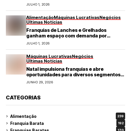
JULHO 1, 2026
Alimentação
Máquinas Lucrativas
Negócios
Últimas Notícias
Franquias de Lanches e Grelhados
ganham espaço com demanda por
refeições rápidas e de qualidade
JULHO 1, 2026
Máquinas Lucrativas
Negócios
Últimas Notícias
Natal impulsiona franquias e abre
oportunidades para diversos segmentos
do varejo
JUNHO 29, 2026
CATEGORIAS
Alimentação
239
Franquia Barata
192
Franquias Baratas
170