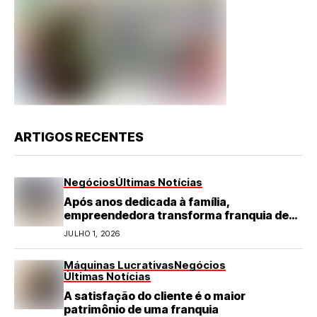
ARTIGOS RECENTES
Negócios
Últimas Notícias
Após anos dedicada à família,
empreendedora transforma franquia de
turismo em negócio de destaque no RN
JULHO 1, 2026
Máquinas Lucrativas
Negócios
Últimas Notícias
A satisfação do cliente é o maior
patrimônio de uma franquia