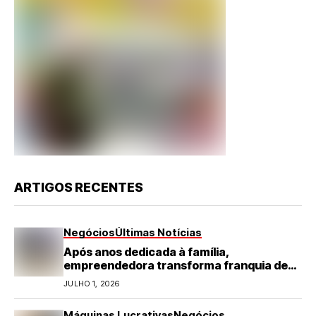
ARTIGOS RECENTES
Negócios
Últimas Notícias
Após anos dedicada à família,
empreendedora transforma franquia de
turismo em negócio de destaque no RN
JULHO 1, 2026
Máquinas Lucrativas
Negócios