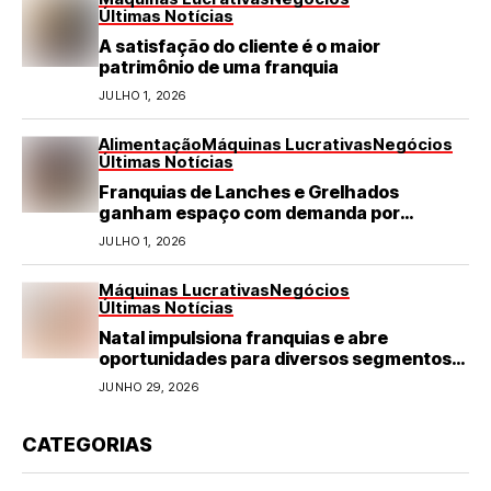
Últimas Notícias
A satisfação do cliente é o maior
patrimônio de uma franquia
JULHO 1, 2026
Alimentação
Máquinas Lucrativas
Negócios
Últimas Notícias
Franquias de Lanches e Grelhados
ganham espaço com demanda por
refeições rápidas e de qualidade
JULHO 1, 2026
Máquinas Lucrativas
Negócios
Últimas Notícias
Natal impulsiona franquias e abre
oportunidades para diversos segmentos
do varejo
JUNHO 29, 2026
CATEGORIAS