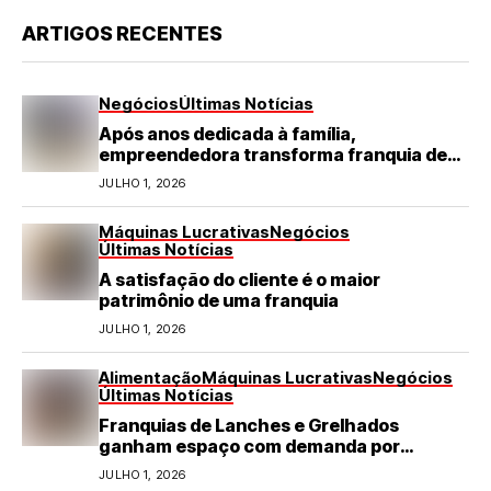
ARTIGOS RECENTES
Negócios
Últimas Notícias
Após anos dedicada à família,
empreendedora transforma franquia de
turismo em negócio de destaque no RN
JULHO 1, 2026
Máquinas Lucrativas
Negócios
Últimas Notícias
A satisfação do cliente é o maior
patrimônio de uma franquia
JULHO 1, 2026
Alimentação
Máquinas Lucrativas
Negócios
Últimas Notícias
Franquias de Lanches e Grelhados
ganham espaço com demanda por
refeições rápidas e de qualidade
JULHO 1, 2026