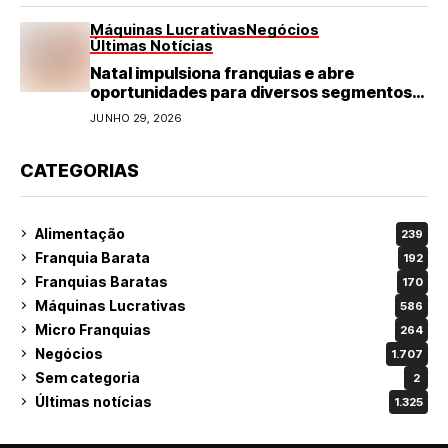
Máquinas Lucrativas
Negócios
Últimas Notícias
Natal impulsiona franquias e abre
oportunidades para diversos segmentos
do varejo
JUNHO 29, 2026
CATEGORIAS
Alimentação
239
Franquia Barata
192
Franquias Baratas
170
Máquinas Lucrativas
586
Micro Franquias
264
Negócios
1.707
Sem categoria
2
Últimas notícias
1.325